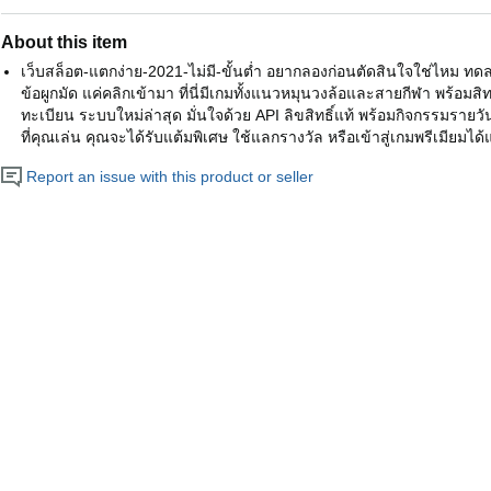
About this item
เว็บสล็อต-แตกง่าย-2021-ไม่มี-ขั้นต่ำ อยากลองก่อนตัดสินใจใช่ไหม ทดลอ
ข้อผูกมัด แค่คลิกเข้ามา ที่นี่มีเกมทั้งแนวหมุนวงล้อและสายกีฬา พร้อม
ทะเบียน ระบบใหม่ล่าสุด มั่นใจด้วย API ลิขสิทธิ์แท้ พร้อมกิจกรรมรายวันที
ที่คุณเล่น คุณจะได้รับแต้มพิเศษ ใช้แลกรางวัล หรือเข้าสู่เกมพรีเมียมได้แ
Report an issue with this product or seller