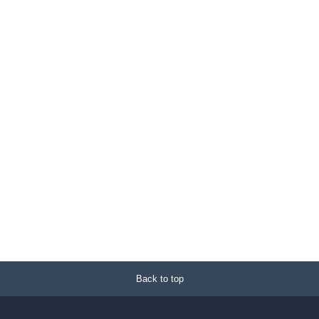
Back to top