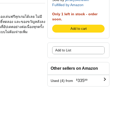
Fulfilled by Amazon
Only 1 left in stock - order
งเล่นฟรีทุกเกมได้เลย ไม่มี
soon.
สิทธิ์ทดลอง และของขวัญหลังลง
่อัปเดตอย่างต่อเนื่องทุกครั้ง
Add to cart
บบไม่ต้องจ่ายเพิ่ม
Add to List
Other sellers on Amazon
$
335
99
Used (4) from