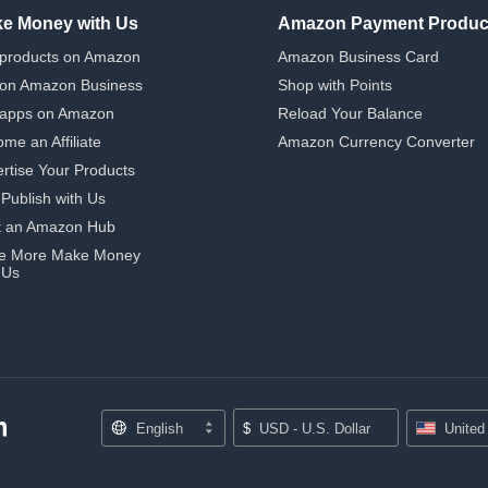
e Money with Us
Amazon Payment Produc
 products on Amazon
Amazon Business Card
 on Amazon Business
Shop with Points
 apps on Amazon
Reload Your Balance
me an Affiliate
Amazon Currency Converter
rtise Your Products
-Publish with Us
t an Amazon Hub
e More Make Money
 Us
English
$
USD - U.S. Dollar
United