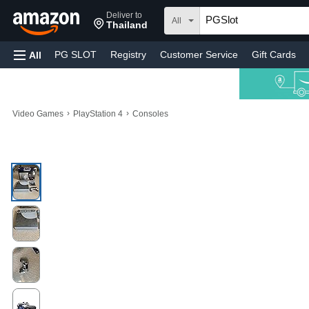
Deliver to
All
Thailand
PG SLOT
Registry
Customer Service
Gift Cards
All
›
›
Video Games
PlayStation 4
Consoles