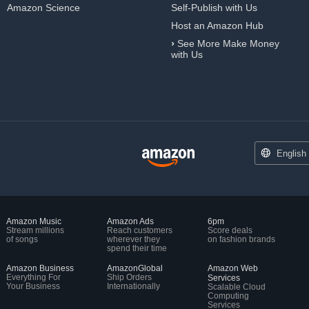
Amazon Science
Self-Publish with Us
Host an Amazon Hub
›
See More Make Money
with Us
English
Amazon Music
Amazon Ads
6pm
Stream millions
Reach customers
Score deals
of songs
wherever they
on fashion brands
spend their time
Amazon Business
AmazonGlobal
Amazon Web
Everything For
Ship Orders
Services
Your Business
Internationally
Scalable Cloud
Computing
Services