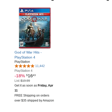
God of War Hits -
PlayStation 4
PlayStation
11,442
PlayStation 4
-18%
16
$
43
List:
$19.99
Get it as soon as
Friday, Apr
11
FREE Shipping on orders
over $35 shipped by Amazon