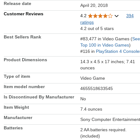
Release date
April 20, 2018
Customer Reviews
4.2
394
ratings
4.2 out of 5 stars
Best Sellers Rank
#83,477 in Video Games (
See
Top 100 in Video Games
)
#116 in
PlayStation 4 Console
Product Dimensions
14.3 x 4.5 x 17 inches; 7.41
ounces
Type of item
Video Game
Item model number
4655518633545
Is Discontinued By Manufacturer
No
Item Weight
7.4 ounces
Manufacturer
Sony Computer Entertainmen
Batteries
2 AA batteries required.
(included)