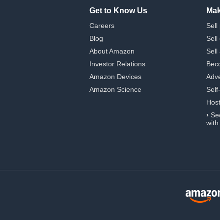
Get to Know Us
Mak
Careers
Sell
Blog
Sell
About Amazon
Sell
Investor Relations
Beco
Amazon Devices
Adve
Amazon Science
Self
Hos
›
Se
with