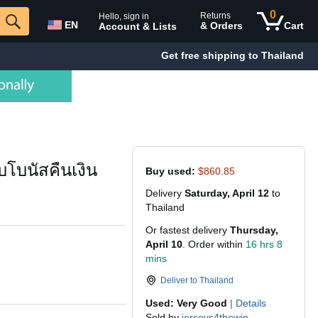
0
Returns
Hello, sign in
EN
& Orders
Cart
Account & Lists
Get free shipping to Thailand
ับโบนัสคืนเงิน
Buy used:
$860.85
Delivery
Saturday, April 12
to
Thailand
Or fastest delivery
Thursday,
April 10
. Order within
16 hrs 8
mins
Deliver to
Thailand
Used: Very Good
|
Details
Sold by
jerseys4thewin