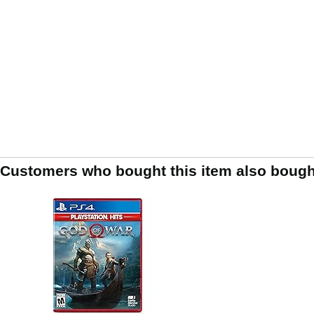
Customers who bought this item also bough