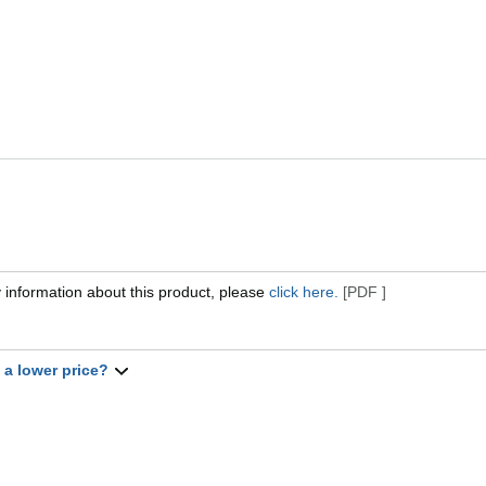
 information about this product, please
click here.
[PDF ]
t a lower price?