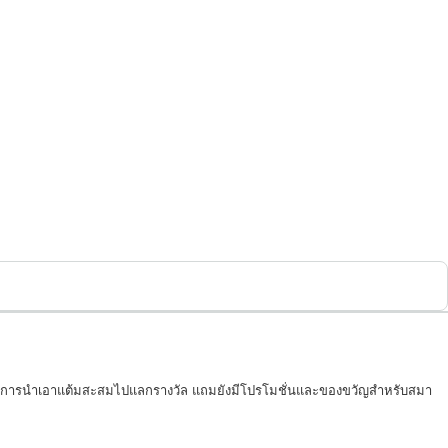
และการนำเอาแต้มสะสมไปแลกรางวัล แถมยังมีโปรโมชั่นและของขวัญสำหรับสมา