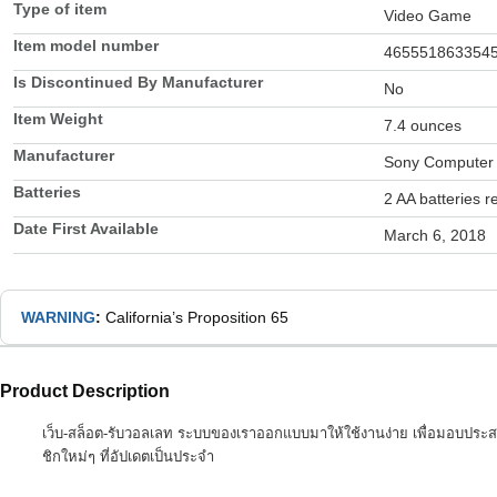
Type of item
Video Game
Item model number
465551863354
Is Discontinued By Manufacturer
No
Item Weight
7.4 ounces
Manufacturer
Sony Computer 
Batteries
2 AA batteries r
Date First Available
March 6, 2018
WARNING
:
California’s Proposition 65
Product Description
เว็บ-สล็อต-รับวอลเลท ระบบของเราออกแบบมาให้ใช้งานง่าย เพื่อมอบปร
ชิกใหม่ๆ ที่อัปเดตเป็นประจำ