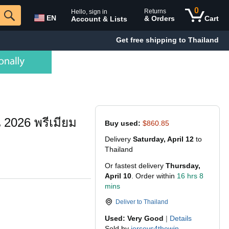
0
Returns
Hello, sign in
EN
& Orders
Cart
Account & Lists
Get free shipping to Thailand
 2026 พรีเมียม
Buy used:
$860.85
Delivery
Saturday, April 12
to
Thailand
Or fastest delivery
Thursday,
April 10
. Order within
16 hrs 8
mins
Deliver to
Thailand
Used: Very Good
|
Details
Sold by
jerseys4thewin