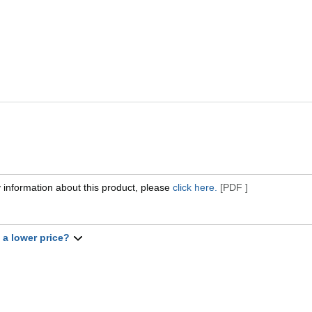
 information about this product, please
click here.
[PDF ]
t a lower price?