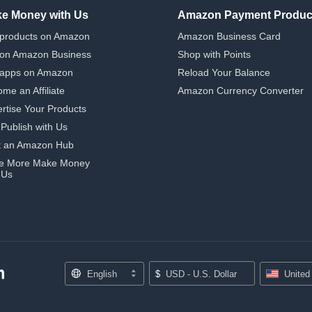
e Money with Us
Amazon Payment Produc
 products on Amazon
Amazon Business Card
 on Amazon Business
Shop with Points
 apps on Amazon
Reload Your Balance
me an Affiliate
Amazon Currency Converter
rtise Your Products
-Publish with Us
t an Amazon Hub
e More Make Money
 Us
English
$
USD - U.S. Dollar
United