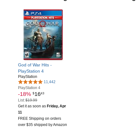
God of War Hits -
PlayStation 4
PlayStation
11,442
PlayStation 4
-18%
16
$
43
List:
$19.99
Get it as soon as
Friday, Apr
11
FREE Shipping on orders
over $35 shipped by Amazon