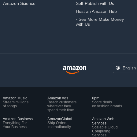
Amazon Science
Self-Publish with Us
Host an Amazon Hub
›
See More Make Money
with Us
English
Amazon Music
Amazon Ads
6pm
Stream millions
Reach customers
Score deals
of songs
wherever they
on fashion brands
spend their time
Amazon Business
AmazonGlobal
Amazon Web
Everything For
Ship Orders
Services
Your Business
Internationally
Scalable Cloud
Computing
Services