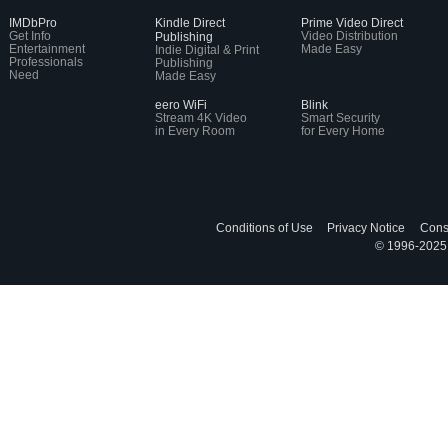
IMDbPro
Kindle Direct
Prime Video Direct
Get Info
Video Distribution
Publishing
Entertainment
Made Easy
Indie Digital & Print
Professionals
Publishing
Need
Made Easy
eero WiFi
Blink
Stream 4K Video
Smart Security
in Every Room
for Every Home
Conditions of Use
Privacy Notice
Cons
© 1996-2025, 