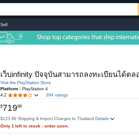
Sell
เว็บinfinity ปัจจุบันสามารถลงทะเบียนได้ตลอ
Visit the PlayStation Store
Platform :
PlayStation 4
4.2
394 ratings
719
$
98
$123.86 Shipping & Import Charges to Thailand
Details
Only 1 left in stock - order soon.