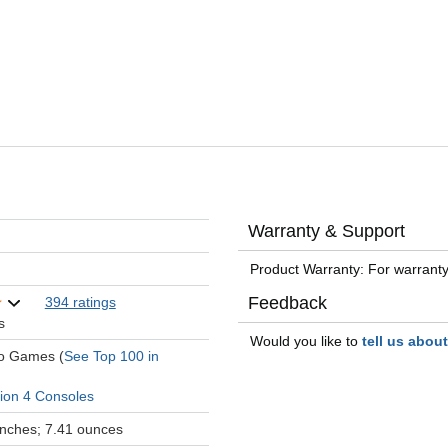
Warranty & Support
Product Warranty: For warranty
Feedback
394 ratings
s
Would you like to
tell us abou
eo Games (
See Top 100 in
tion 4 Consoles
 inches; 7.41 ounces