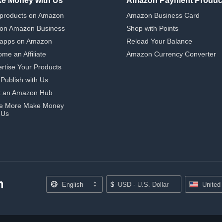
e Money with Us
Amazon Payment Produc
 products on Amazon
Amazon Business Card
 on Amazon Business
Shop with Points
 apps on Amazon
Reload Your Balance
me an Affiliate
Amazon Currency Converter
rtise Your Products
-Publish with Us
t an Amazon Hub
e More Make Money
 Us
English
$
USD - U.S. Dollar
United