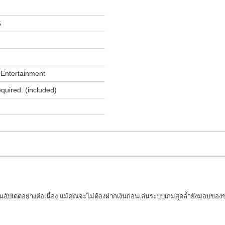
5
Entertainment
equired. (included)
ยวันอัปเดตอย่างต่อเนื่อง แม้คุณจะไม่ต้องฝากเงินก่อนเล่นระบบเกมสุดล้ำยังมอบของข