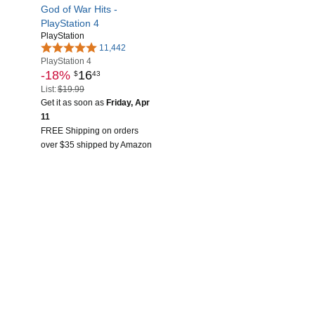
God of War Hits -
PlayStation 4
PlayStation
11,442
PlayStation 4
-18%
16
$
43
List:
$19.99
Get it as soon as
Friday, Apr
11
FREE Shipping on orders
over $35 shipped by Amazon