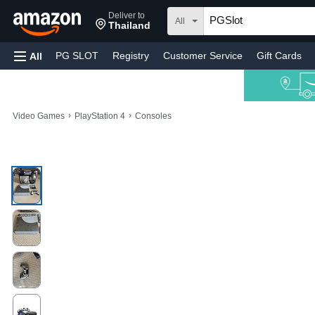
Deliver to
All
Thailand
PG SLOT
Registry
Customer Service
Gift Cards
All
›
›
Video Games
PlayStation 4
Consoles