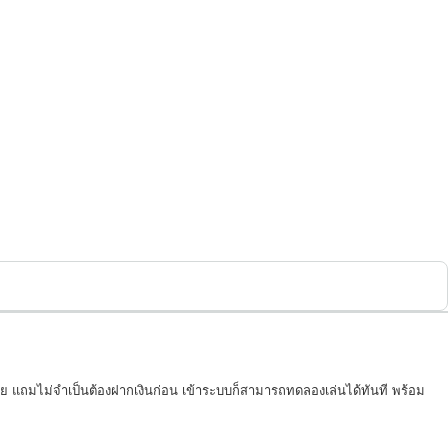
่าย แถมไม่จำเป็นต้องฝากเงินก่อน เข้าระบบก็สามารถทดลองเล่นได้ทันที พร้อม