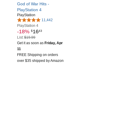
God of War Hits -
PlayStation 4
PlayStation
11,442
PlayStation 4
-18%
16
$
43
List:
$19.99
Get it as soon as
Friday, Apr
11
FREE Shipping on orders
over $35 shipped by Amazon