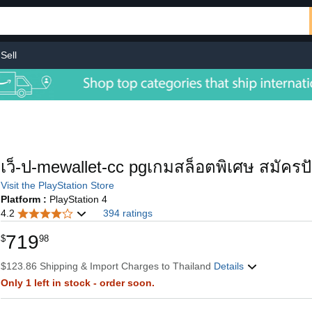
Sell
เว็-ป-mewallet-cc pgเกมสล็อตพิเศษ สมัครปั
Visit the PlayStation Store
Platform :
PlayStation 4
4.2
394 ratings
719
$
98
$123.86 Shipping & Import Charges to Thailand
Details
Only 1 left in stock - order soon.