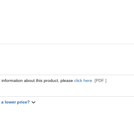
 information about this product, please
click here.
[PDF ]
t a lower price?