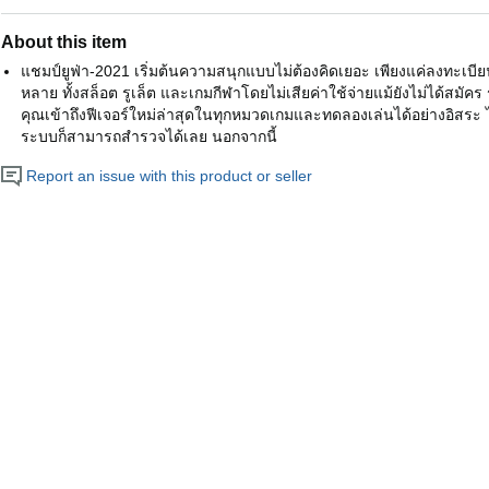
About this item
แชมป์ยูฟ่า-2021 เริ่มต้นความสนุกแบบไม่ต้องคิดเยอะ เพียงแค่ลงทะเบี
หลาย ทั้งสล็อต รูเล็ต และเกมกีฬาโดยไม่เสียค่าใช้จ่ายแม้ยังไม่ได้สมั
คุณเข้าถึงฟีเจอร์ใหม่ล่าสุดในทุกหมวดเกมและทดลองเล่นได้อย่างอิสระ ไ
ระบบก็สามารถสำรวจได้เลย นอกจากนี้
Report an issue with this product or seller