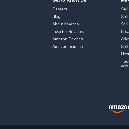
Get to Know Us
Mak
Careers
Sell
Blog
Sell
About Amazon
Sell
Investor Relations
Beco
Amazon Devices
Adve
Amazon Science
Self
Hos
›
Se
with