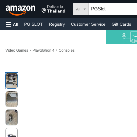
Deliver to
All
Thailand
PG SLOT
Registry
Customer Service
Gift Cards
All
›
›
Video Games
PlayStation 4
Consoles