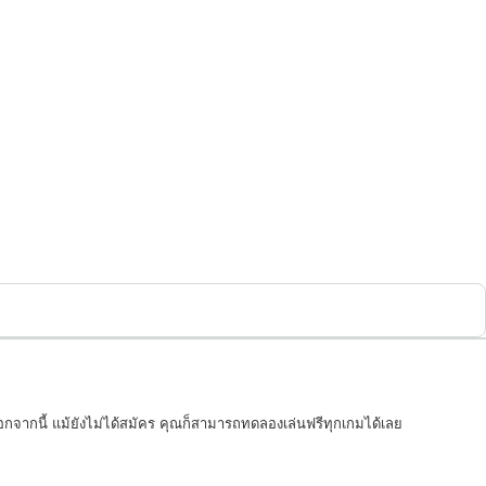
อกจากนี้ แม้ยังไม่ได้สมัคร คุณก็สามารถทดลองเล่นฟรีทุกเกมได้เลย