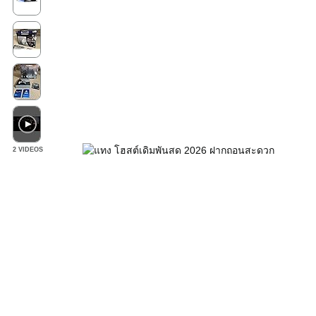
2 VIDEOS