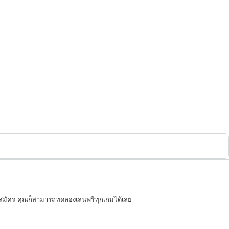
ด้สมัคร คุณก็สามารถทดลองเล่นฟรีทุกเกมได้เลย