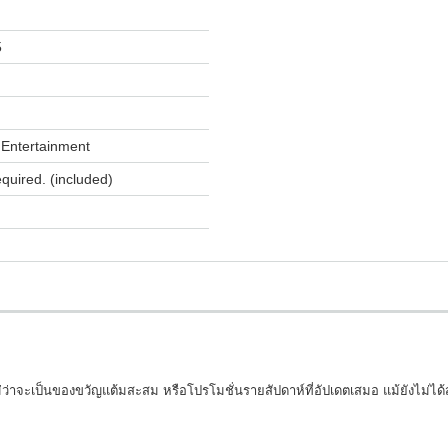
5
Entertainment
equired. (included)
ม่ว่าจะเป็นของขวัญแต้มสะสม หรือโปรโมชั่นรายสัปดาห์ที่อัปเดตเสมอ แม้ยังไม่ไ