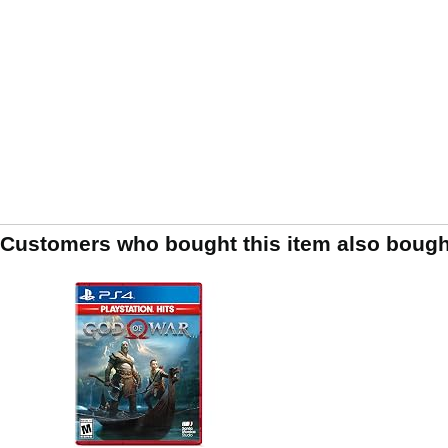
Customers who bought this item also bough