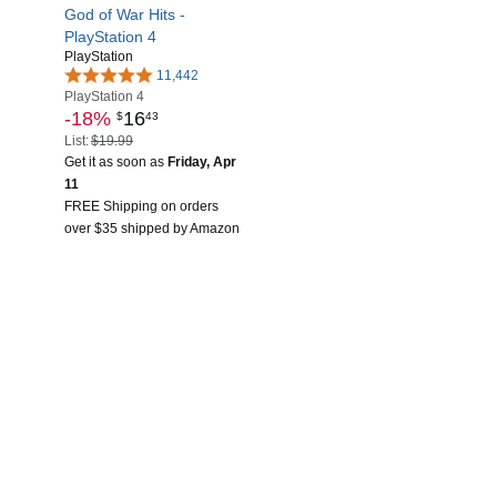
God of War Hits -
PlayStation 4
PlayStation
11,442
PlayStation 4
-18%
16
$
43
List:
$19.99
Get it as soon as
Friday, Apr
11
FREE Shipping on orders
over $35 shipped by Amazon