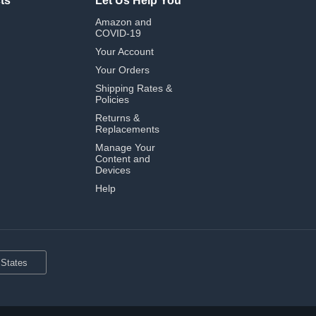
ts
Let Us Help You
Amazon and
COVID-19
Your Account
Your Orders
Shipping Rates &
Policies
Returns &
Replacements
Manage Your
Content and
Devices
Help
 States