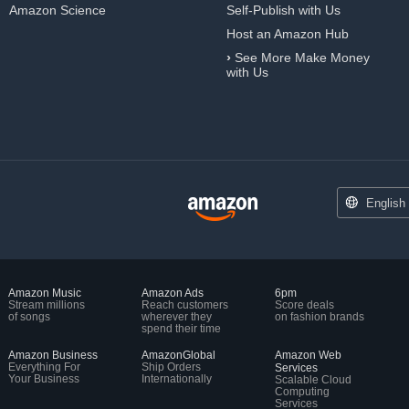
Amazon Science
Self-Publish with Us
Host an Amazon Hub
›
See More Make Money
with Us
English
Amazon Music
Amazon Ads
6pm
Stream millions
Reach customers
Score deals
of songs
wherever they
on fashion brands
spend their time
Amazon Business
AmazonGlobal
Amazon Web
Everything For
Ship Orders
Services
Your Business
Internationally
Scalable Cloud
Computing
Services