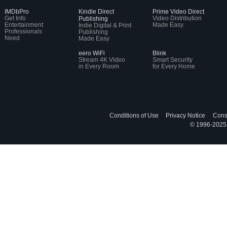
IMDbPro
Kindle Direct
Prime Video Direct
Get Info
Video Distribution
Publishing
Entertainment
Made Easy
Indie Digital & Print
Professionals
Publishing
Need
Made Easy
eero WiFi
Blink
Stream 4K Video
Smart Security
in Every Room
for Every Home
Conditions of Use
Privacy Notice
Cons
© 1996-2025, 