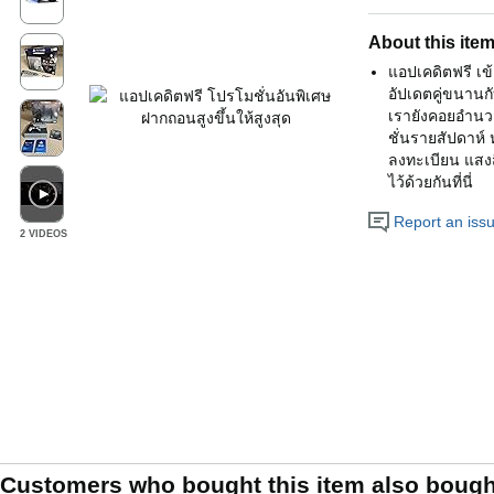
About this ite
แอปเคดิตฟรี เข้
อัปเดตคู่ขนาน
เรายังคอยอำนว
ชั่นรายสัปดาห์
ลงทะเบียน แสง
ไว้ด้วยกันที่นี่
Report an issue
2 VIDEOS
Customers who bought this item also bough