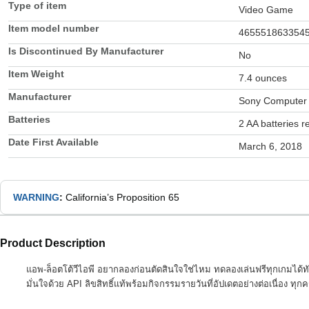
Type of item
Video Game
Item model number
465551863354
Is Discontinued By Manufacturer
No
Item Weight
7.4 ounces
Manufacturer
Sony Computer 
Batteries
2 AA batteries r
Date First Available
March 6, 2018
WARNING
:
California’s Proposition 65
Product Description
แอพ-ล็อตโต้วีไอพี อยากลองก่อนตัดสินใจใช่ไหม ทดลองเล่นฟรีทุกเกมได้ทั
มั่นใจด้วย API ลิขสิทธิ์แท้พร้อมกิจกรรมรายวันที่อัปเดตอย่างต่อเนื่อง ทุกคร