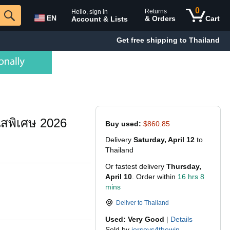
0
Returns
Hello, sign in
EN
& Orders
Cart
Account & Lists
Get free shipping to Thailand
ัสพิเศษ 2026
Buy used:
$860.85
Delivery
Saturday, April 12
to
Thailand
Or fastest delivery
Thursday,
April 10
. Order within
16 hrs 8
mins
Deliver to
Thailand
Used: Very Good
|
Details
Sold by
jerseys4thewin