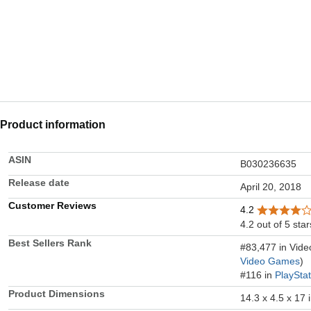
Product information
ASIN
B030236635
Release date
April 20, 2018
Customer Reviews
4.2
4.2 out of 5 star
Best Sellers Rank
#83,477 in Vid
Video Games
)
#116 in
PlaySta
Product Dimensions
14.3 x 4.5 x 17