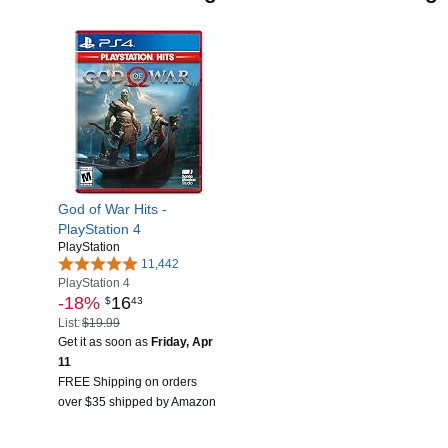
God of War Hits -
PlayStation 4
PlayStation
11,442
PlayStation 4
-18%
16
$
43
List:
$19.99
Get it as soon as
Friday, Apr
11
FREE Shipping on orders
over $35 shipped by Amazon