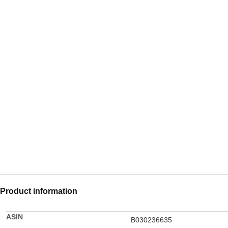
Product information
ASIN
B030236635