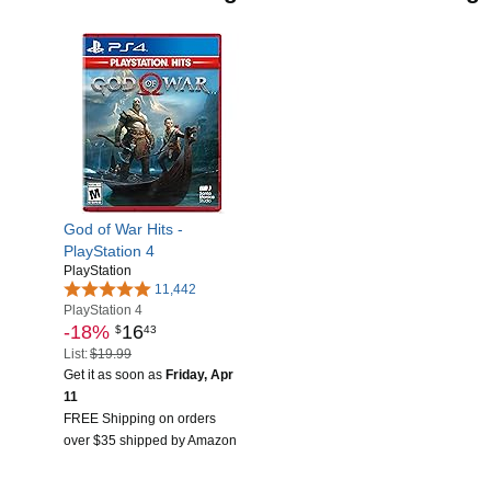
God of War Hits -
PlayStation 4
PlayStation
11,442
PlayStation 4
-18%
16
$
43
List:
$19.99
Get it as soon as
Friday, Apr
11
FREE Shipping on orders
over $35 shipped by Amazon