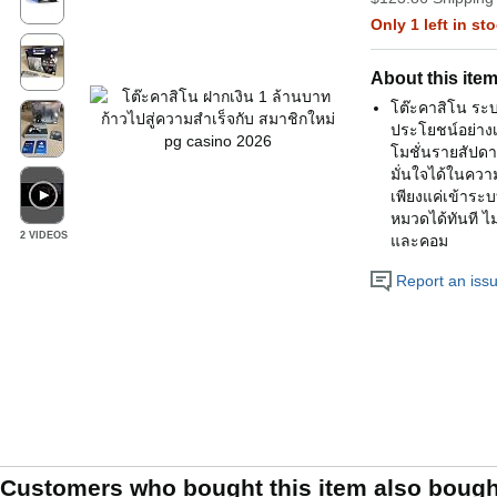
Only 1 left in st
About this ite
โต๊ะคาสิโน ระบ
ประโยชน์อย่างเ
โมชั่นรายสัปดาห์
มั่นใจได้ในคว
เพียงแค่เข้าระ
หมวดได้ทันที ไ
2 VIDEOS
และคอม
Report an issue
Customers who bought this item also bough