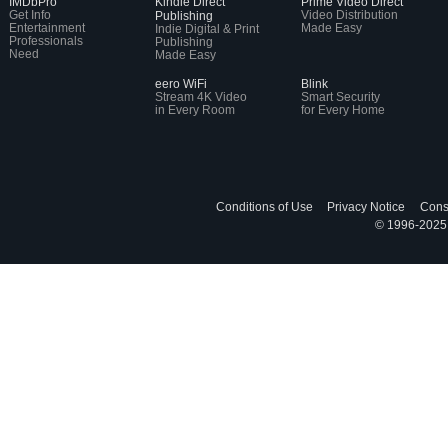
IMDbPro
Kindle Direct
Prime Video Direct
Get Info
Video Distribution
Publishing
Entertainment
Made Easy
Indie Digital & Print
Professionals
Publishing
Need
Made Easy
eero WiFi
Blink
Stream 4K Video
Smart Security
in Every Room
for Every Home
Conditions of Use
Privacy Notice
Cons
© 1996-2025, 