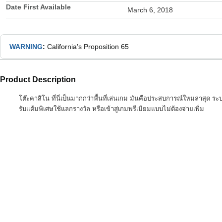
Date First Available
March 6, 2018
WARNING
:
California’s Proposition 65
Product Description
โต๊ะคาสิโน ที่นี่เป็นมากกว่าพื้นที่เล่นเกม มันคือประสบการณ์ใหม่ล่าสุด ระ
รับแต้มพิเศษใช้แลกรางวัล หรือเข้าสู่เกมพรีเมียมแบบไม่ต้องจ่ายเพิ่ม