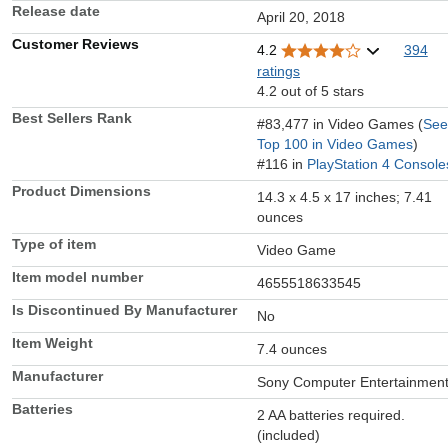
Release date
April 20, 2018
Customer Reviews
4.2
394
ratings
4.2 out of 5 stars
Best Sellers Rank
#83,477 in Video Games (
See
Top 100 in Video Games
)
#116 in
PlayStation 4 Console
Product Dimensions
14.3 x 4.5 x 17 inches; 7.41
ounces
Type of item
Video Game
Item model number
4655518633545
Is Discontinued By Manufacturer
No
Item Weight
7.4 ounces
Manufacturer
Sony Computer Entertainmen
Batteries
2 AA batteries required.
(included)