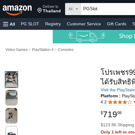
Deliver to
All
Thailand
PG SLOT
Registry
Customer Service
Gift Cards
S
All
›
›
Video Games
PlayStation 4
Consoles
โปรเพชร99
ได้รับสิทธิ
Visit the PlayStat
Platform :
PlaySt
4.2
719
$
98
$123.86 Shipping
Only 1 left in st