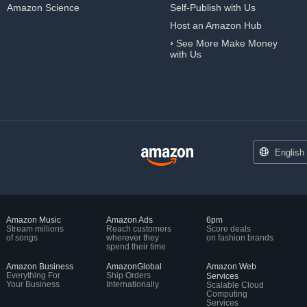
Amazon Science
Self-Publish with Us
Host an Amazon Hub
›
See More Make Money
with Us
English
Amazon Music
Amazon Ads
6pm
Stream millions
Reach customers
Score deals
of songs
wherever they
on fashion brands
spend their time
Amazon Business
AmazonGlobal
Amazon Web
Everything For
Ship Orders
Services
Your Business
Internationally
Scalable Cloud
Computing
Services