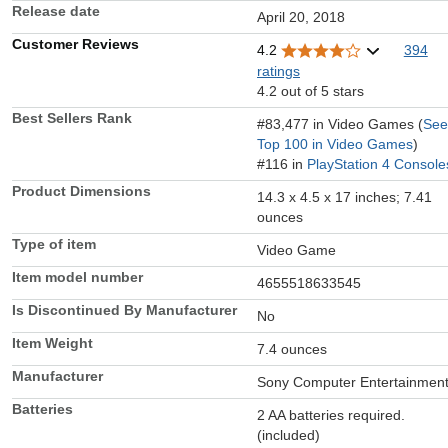
Release date
April 20, 2018
Customer Reviews
4.2
394
ratings
4.2 out of 5 stars
Best Sellers Rank
#83,477 in Video Games (
See
Top 100 in Video Games
)
#116 in
PlayStation 4 Console
Product Dimensions
14.3 x 4.5 x 17 inches; 7.41
ounces
Type of item
Video Game
Item model number
4655518633545
Is Discontinued By Manufacturer
No
Item Weight
7.4 ounces
Manufacturer
Sony Computer Entertainmen
Batteries
2 AA batteries required.
(included)