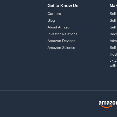
Get to Know Us
Mak
Careers
Sell
Blog
Sell
About Amazon
Sell
Investor Relations
Beco
Amazon Devices
Adve
Amazon Science
Self
Hos
›
Se
with