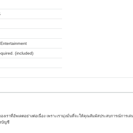
5
Entertainment
equired. (included)
งเราที่อัพเดตอย่างต่อเนื่อง เพราะเรามุ่งมั่นที่จะให้คุณสัมผัสประสบการณ์กา
รบัญชี