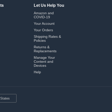
ts
Let Us Help You
Amazon and
COVID-19
Your Account
Your Orders
Shipping Rates &
Policies
Returns &
Replacements
Manage Your
Content and
Devices
Help
 States