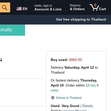
0
Returns
Hello, sign in
EN
& Orders
Cart
Account & Lists
Get free shipping to Thailand
น
Buy used:
$860.85
Delivery
Saturday, April 12
to
Thailand
Or fastest delivery
Thursday,
April 10
. Order within
16 hrs 8
mins
Deliver to
Thailand
Used: Very Good
|
Details
Sold by
jerseys4thewin