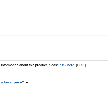
 information about this product, please
click here.
[PDF ]
t a lower price?