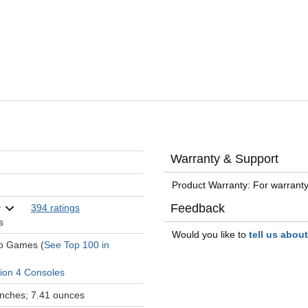
Warranty & Support
Product Warranty: For warranty
Feedback
394 ratings
s
Would you like to
tell us abou
eo Games (
See Top 100 in
tion 4 Consoles
 inches; 7.41 ounces