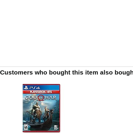
Customers who bought this item also bough