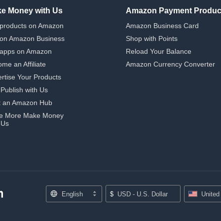
e Money with Us
Amazon Payment Produc
 products on Amazon
Amazon Business Card
 on Amazon Business
Shop with Points
 apps on Amazon
Reload Your Balance
me an Affiliate
Amazon Currency Converter
rtise Your Products
-Publish with Us
t an Amazon Hub
e More Make Money
 Us
English
$
USD - U.S. Dollar
United