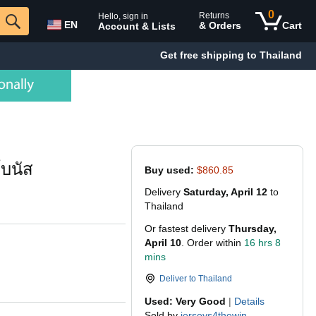
0
Returns
Hello, sign in
EN
& Orders
Cart
Account & Lists
Get free shipping to Thailand
โบนัส
Buy used:
$860.85
Delivery
Saturday, April 12
to
Thailand
Or fastest delivery
Thursday,
April 10
. Order within
16 hrs 8
mins
Deliver to
Thailand
Used: Very Good
|
Details
Sold by
jerseys4thewin