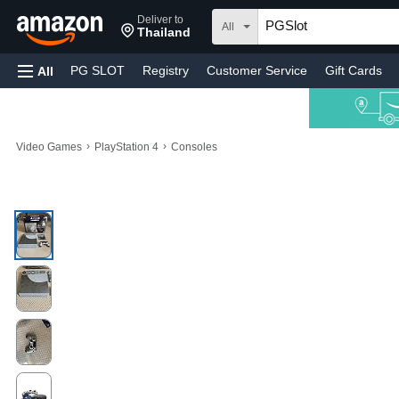
Deliver to
All
Thailand
PG SLOT
Registry
Customer Service
Gift Cards
All
›
›
Video Games
PlayStation 4
Consoles