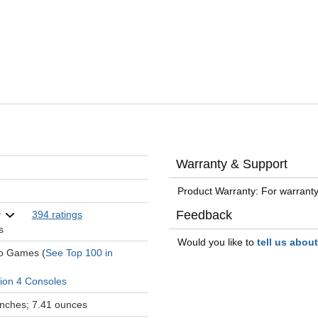
Warranty & Support
Product Warranty: For warranty
Feedback
394 ratings
s
Would you like to
tell us abou
eo Games (
See Top 100 in
tion 4 Consoles
 inches; 7.41 ounces