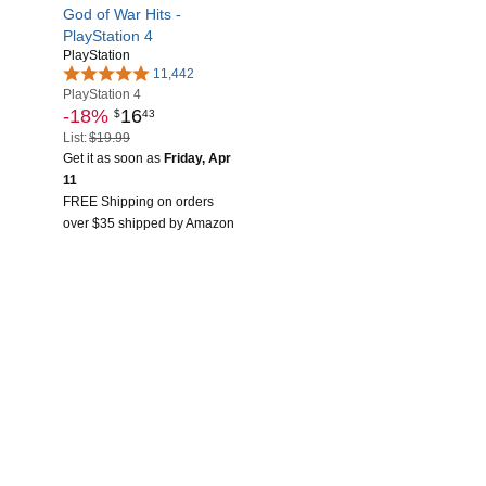
God of War Hits -
PlayStation 4
PlayStation
11,442
PlayStation 4
-18%
16
$
43
List:
$19.99
Get it as soon as
Friday, Apr
11
FREE Shipping on orders
over $35 shipped by Amazon