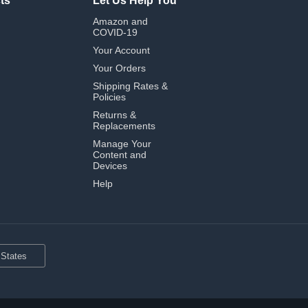
ts
Let Us Help You
Amazon and
COVID-19
Your Account
Your Orders
Shipping Rates &
Policies
Returns &
Replacements
Manage Your
Content and
Devices
Help
 States