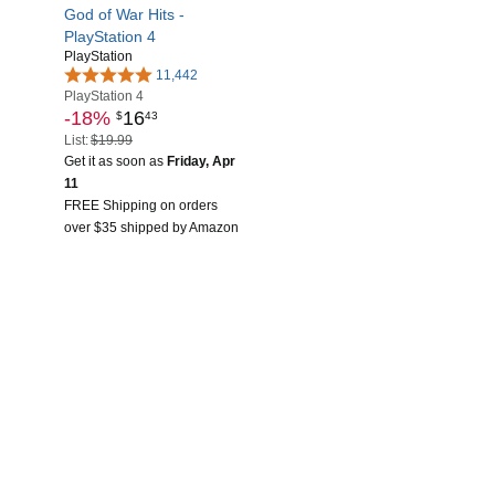
God of War Hits -
PlayStation 4
PlayStation
11,442
PlayStation 4
-18%
16
$
43
List:
$19.99
Get it as soon as
Friday, Apr
11
FREE Shipping on orders
over $35 shipped by Amazon