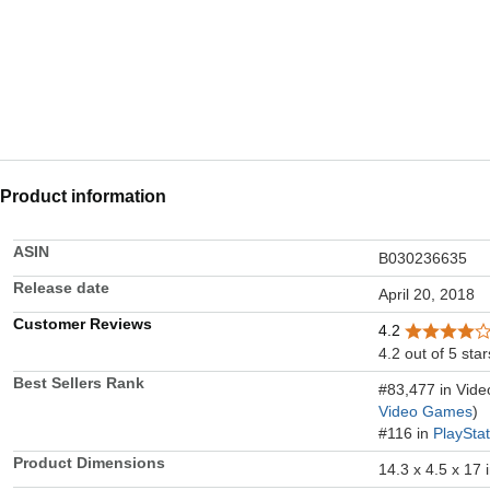
Product information
ASIN
B030236635
Release date
April 20, 2018
Customer Reviews
4.2
4.2 out of 5 star
Best Sellers Rank
#83,477 in Vid
Video Games
)
#116 in
PlaySta
Product Dimensions
14.3 x 4.5 x 17