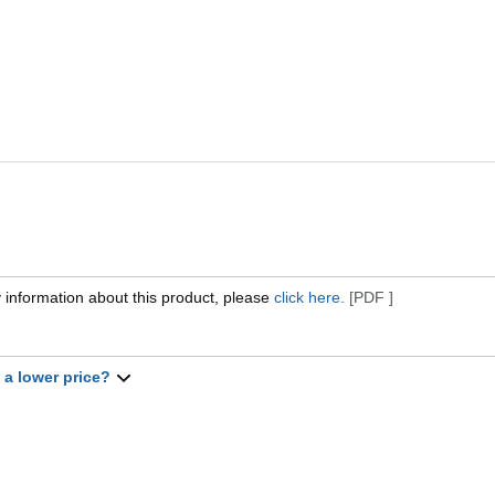
 information about this product, please
click here.
[PDF ]
t a lower price?