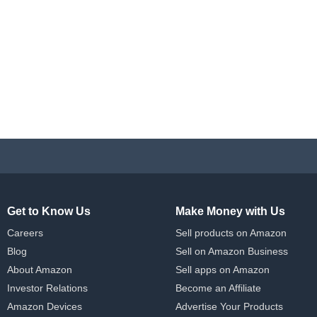
Get to Know Us
Make Money with Us
Careers
Sell products on Amazon
Blog
Sell on Amazon Business
About Amazon
Sell apps on Amazon
Investor Relations
Become an Affiliate
Amazon Devices
Advertise Your Products