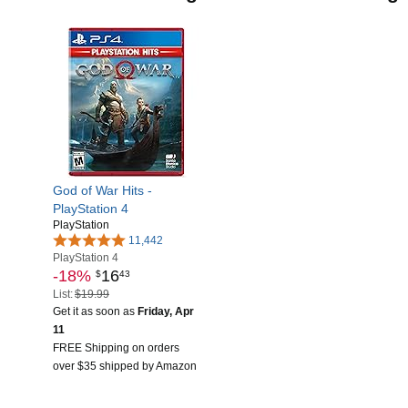
God of War Hits -
PlayStation 4
PlayStation
11,442
PlayStation 4
-18%
16
$
43
List:
$19.99
Get it as soon as
Friday, Apr
11
FREE Shipping on orders
over $35 shipped by Amazon