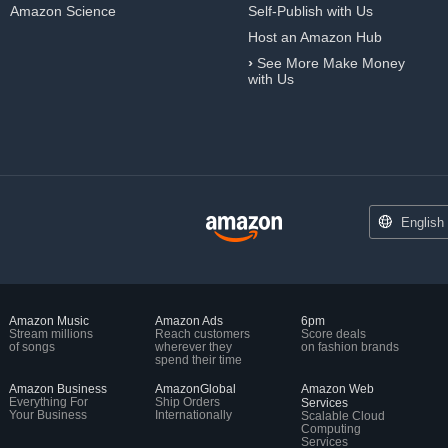
Amazon Science
Self-Publish with Us
Host an Amazon Hub
›
See More Make Money
with Us
English
Amazon Music
Amazon Ads
6pm
Stream millions
Reach customers
Score deals
of songs
wherever they
on fashion brands
spend their time
Amazon Business
AmazonGlobal
Amazon Web
Everything For
Ship Orders
Services
Your Business
Internationally
Scalable Cloud
Computing
Services