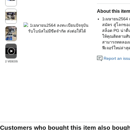
About this ite
1เมษายน2564 เร
สมัคร สู่โลกขอ
สล็อต PG น่าตื่
ให้คุณติดตามศิ
สามารถทดลองเล่
ฟีเจอร์ใหม่ล่าสุด
Report an issue
2 VIDEOS
Customers who bought this item also bough