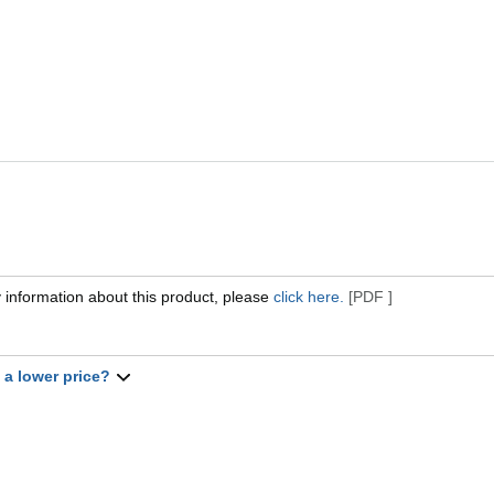
 information about this product, please
click here.
[PDF ]
t a lower price?