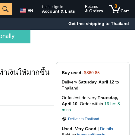
0
Returns
Hello, sign in
EN
& Orders
Cart
Account & Lists
Get free shipping to Thailand
ำเงินให้มากขึ้น
Buy used:
$860.85
Delivery
Saturday, April 12
to
Thailand
Or fastest delivery
Thursday,
April 10
. Order within
16 hrs 8
mins
Deliver to
Thailand
Used: Very Good
|
Details
Sold by
jerseys4thewin