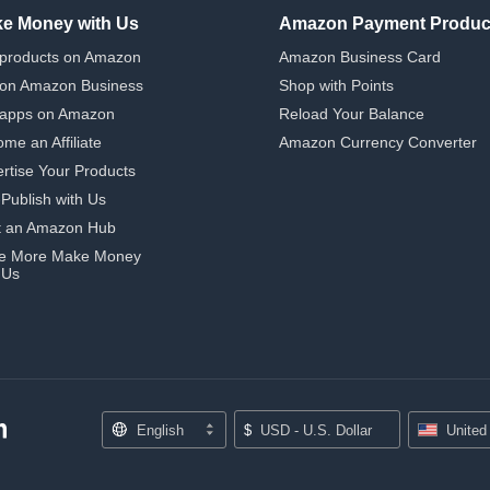
e Money with Us
Amazon Payment Produc
 products on Amazon
Amazon Business Card
 on Amazon Business
Shop with Points
 apps on Amazon
Reload Your Balance
me an Affiliate
Amazon Currency Converter
rtise Your Products
-Publish with Us
t an Amazon Hub
e More Make Money
 Us
English
$
USD - U.S. Dollar
United