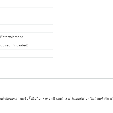
5
Entertainment
equired. (included)
ว็บไซต์ของเรารองรับทั้งมือถือและคอมพิวเตอร์ เล่นได้แบบสบายๆ ไม่มีข้อจำกัด 