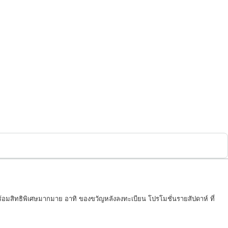
พร้อมสิทธิพิเศษมากมาย อาทิ ของขวัญหลังลงทะเบียน โปรโมชั่นรายสัปดาห์ ที่