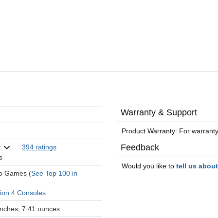
Warranty & Support
Product Warranty: For warranty
Feedback
394 ratings
s
Would you like to
tell us abou
eo Games (
See Top 100 in
tion 4 Consoles
 inches; 7.41 ounces