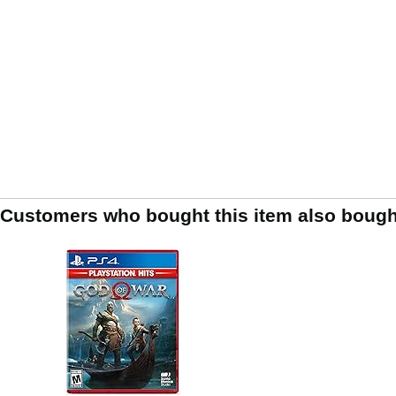
Customers who bought this item also bough