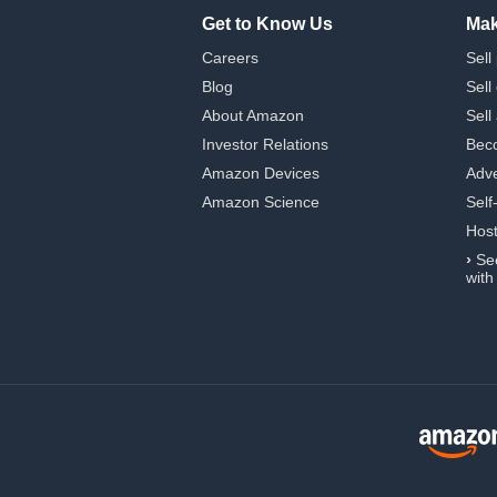
Get to Know Us
Mak
Careers
Sell
Blog
Sell
About Amazon
Sell
Investor Relations
Beco
Amazon Devices
Adve
Amazon Science
Self
Hos
›
Se
with