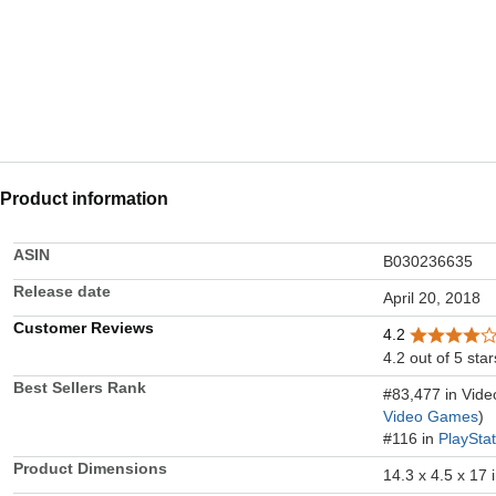
Product information
ASIN
B030236635
Release date
April 20, 2018
Customer Reviews
4.2
4.2 out of 5 star
Best Sellers Rank
#83,477 in Vid
Video Games
)
#116 in
PlaySta
Product Dimensions
14.3 x 4.5 x 17