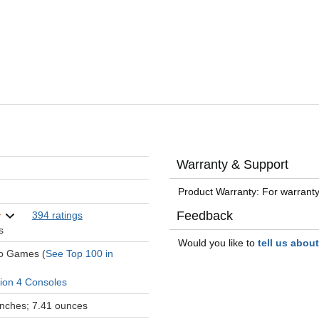
Warranty & Support
Product Warranty: For warranty
Feedback
394 ratings
s
Would you like to
tell us abou
eo Games (
See Top 100 in
tion 4 Consoles
 inches; 7.41 ounces