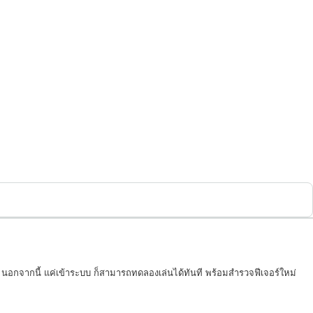
ย นอกจากนี้ แค่เข้าระบบ ก็สามารถทดลองเล่นได้ทันที พร้อมสำรวจฟีเจอร์ใหม่