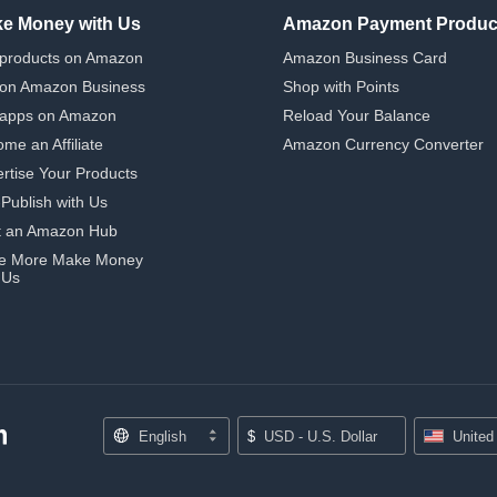
e Money with Us
Amazon Payment Produc
 products on Amazon
Amazon Business Card
 on Amazon Business
Shop with Points
 apps on Amazon
Reload Your Balance
me an Affiliate
Amazon Currency Converter
rtise Your Products
-Publish with Us
t an Amazon Hub
e More Make Money
 Us
English
$
USD - U.S. Dollar
United