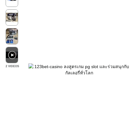
2 VIDEOS