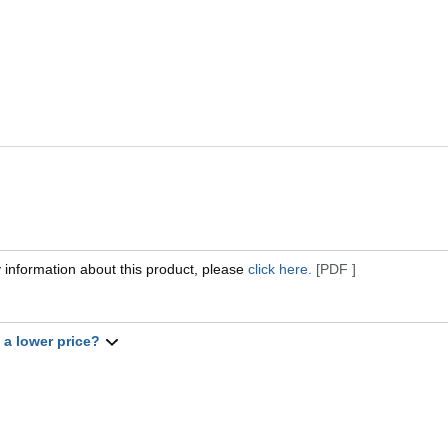
 information about this product, please
click here.
[PDF ]
t a lower price?