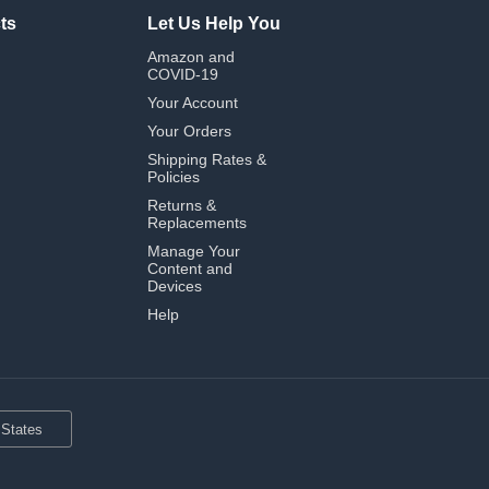
ts
Let Us Help You
Amazon and
COVID-19
Your Account
Your Orders
Shipping Rates &
Policies
Returns &
Replacements
Manage Your
Content and
Devices
Help
 States