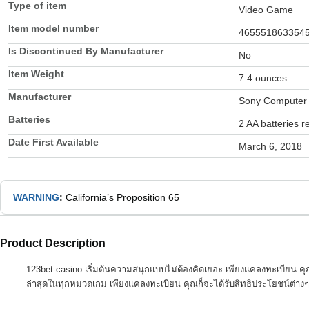
Type of item
Video Game
Item model number
465551863354
Is Discontinued By Manufacturer
No
Item Weight
7.4 ounces
Manufacturer
Sony Computer 
Batteries
2 AA batteries r
Date First Available
March 6, 2018
WARNING
:
California’s Proposition 65
Product Description
123bet-casino เริ่มต้นความสนุกแบบไม่ต้องคิดเยอะ เพียงแค่ลงทะเบียน คุ
ล่าสุดในทุกหมวดเกม เพียงแค่ลงทะเบียน คุณก็จะได้รับสิทธิประโยชน์ต่าง