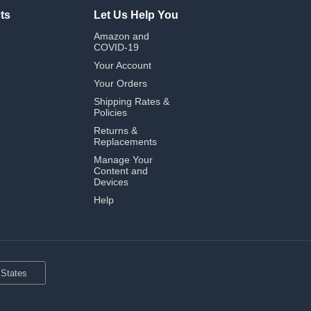
ts
Let Us Help You
Amazon and
COVID-19
Your Account
Your Orders
Shipping Rates &
Policies
Returns &
Replacements
Manage Your
Content and
Devices
Help
 States