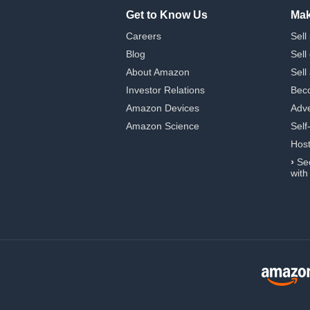
Get to Know Us
Mak
Careers
Sell
Blog
Sell
About Amazon
Sell
Investor Relations
Beco
Amazon Devices
Adve
Amazon Science
Self
Hos
›
Se
with