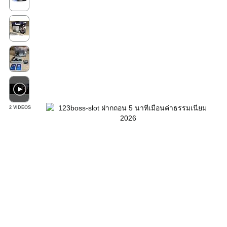
2 VIDEOS