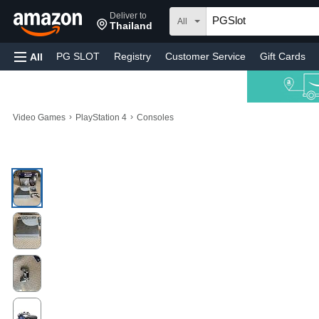
Deliver to
All
Thailand
PG SLOT
Registry
Customer Service
Gift Cards
All
›
›
Video Games
PlayStation 4
Consoles