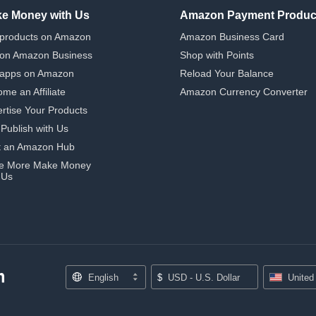
e Money with Us
Amazon Payment Produc
 products on Amazon
Amazon Business Card
 on Amazon Business
Shop with Points
 apps on Amazon
Reload Your Balance
me an Affiliate
Amazon Currency Converter
rtise Your Products
-Publish with Us
t an Amazon Hub
e More Make Money
 Us
English
$
USD - U.S. Dollar
United