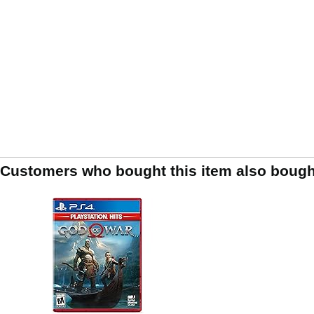
Customers who bought this item also bough