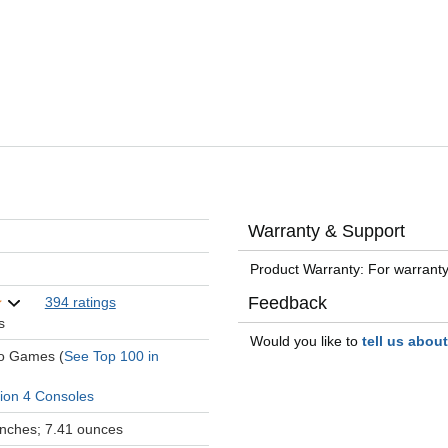
Warranty & Support
Product Warranty: For warranty
Feedback
394 ratings
s
Would you like to
tell us abou
eo Games (
See Top 100 in
tion 4 Consoles
 inches; 7.41 ounces