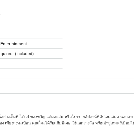
5
Entertainment
equired. (included)
อย่างเต็มที่ ได้แก่ ของขวัญ แต้มสะสม หรือโปรรายสัปดาห์ที่อัปเดตเสมอ นอกจา
่อง เพียงลงทะเบียน คุณก็จะได้รับแต้มพิเศษ ใช้แลกรางวัล หรือเข้าสู่เกมพรีเมียมได