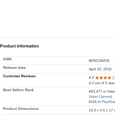
Product information
ASIN
B030236635
Release date
April 20, 2018
Customer Reviews
4.2
4.2 out of 5 star
Best Sellers Rank
#83,477 in Vid
Video Games
)
#116 in
PlaySta
Product Dimensions
14.3 x 4.5 x 17