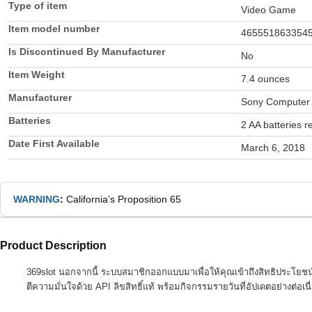
Type of item
Video Game
Item model number
465551863354
Is Discontinued By Manufacturer
No
Item Weight
7.4 ounces
Manufacturer
Sony Computer 
Batteries
2 AA batteries r
Date First Available
March 6, 2018
WARNING
:
California’s Proposition 65
Product Description
369slot นอกจากนี้ ระบบสมาชิกออกแบบมาเพื่อให้คุณเข้าถึงสิทธิประโยชน์
ตีความมั่นใจด้วย API ลิขสิทธิ์แท้ พร้อมกิจกรรมรายวันที่อัปเดตอย่างต่อเนื