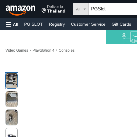
Deliver to
All
Thailand
PG SLOT
Registry
Customer Service
Gift Cards
All
›
›
Video Games
PlayStation 4
Consoles