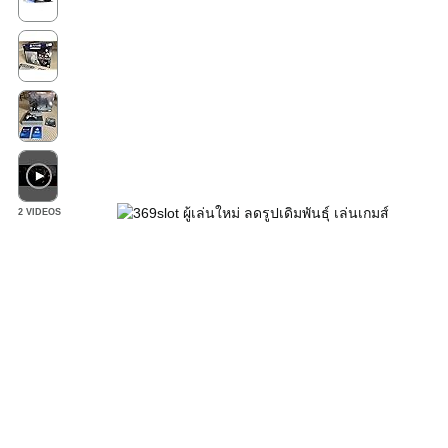
2 VIDEOS