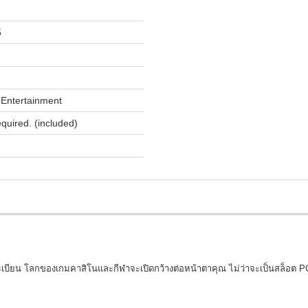
5
Entertainment
equired. (included)
บียน โลกของเกมคาสิโนและกีฬาจะเปิดกว้างต่อหน้าตาคุณ ไม่ว่าจะเป็นสล็อต PG รู