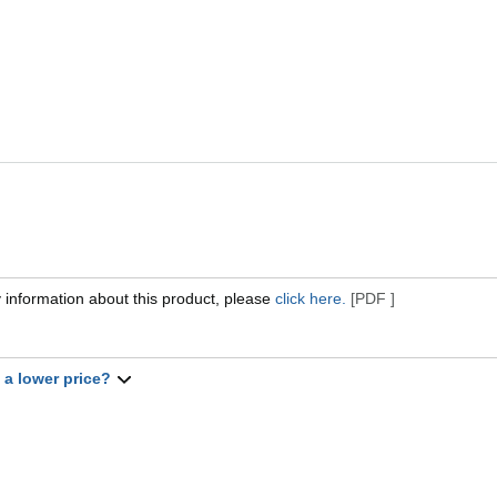
 information about this product, please
click here.
[PDF ]
t a lower price?