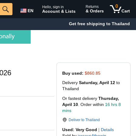
0
Returns
Hello, sign in
EN
& Orders
Cart
Account & Lists
Get free shipping to Thailand
2026
Buy used:
$860.85
Delivery
Saturday, April 12
to
Thailand
Or fastest delivery
Thursday,
April 10
. Order within
16 hrs 8
mins
Deliver to
Thailand
Used: Very Good
|
Details
Sold by
jerseys4thewin