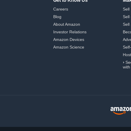
Get to Know Us
Mak
Careers
Sell
Blog
Sell
About Amazon
Sell
Investor Relations
Beco
Amazon Devices
Adve
Amazon Science
Self
Hos
›
Se
with