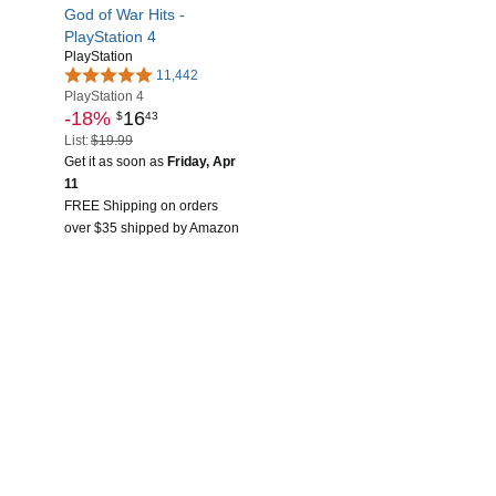
God of War Hits -
PlayStation 4
PlayStation
11,442
PlayStation 4
-18%
16
$
43
List:
$19.99
Get it as soon as
Friday, Apr
11
FREE Shipping on orders
over $35 shipped by Amazon