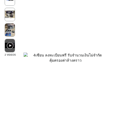
2 VIDEOS