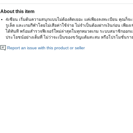
About this item
4เซียน เริ่มต้นความสนุกแบบไม่ต้องคิดเยอะ แค่เพียงลงทะเบียน คุณก็จ
รูเล็ต และเกมกีฬาโดยไม่เสียค่าใช้จ่าย ไม่จำเป็นต้องฝากเงินก่อน เพี
ได้ทันที พร้อมสำรวจฟีเจอร์ใหม่ล่าสุดในทุกหมวดเกม ระบบสมาชิกออกแบบ
ประโยชน์อย่างเต็มที่ ไม่ว่าจะเป็นของขวัญแต้มสะสม หรือโปรโมชั่นราย
Report an issue with this product or seller