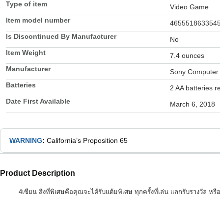
Type of item
Video Game
Item model number
465551863354
Is Discontinued By Manufacturer
No
Item Weight
7.4 ounces
Manufacturer
Sony Computer 
Batteries
2 AA batteries r
Date First Available
March 6, 2018
WARNING
:
California’s Proposition 65
Product Description
4เซียน สิ่งที่พิเศษคือคุณจะได้รับแต้มพิเศษ ทุกครั้งที่เล่น แลกรับรางวัล หร