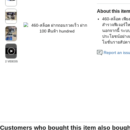
About this ite
460-สล็อต เพีย
สำรวจฟีเจอร์ให
นอกจากนี้ ระบบ
ประโยชน์อย่างเ
โมชั่นรายสัปดาห
Report an issue
2 VIDEOS
Customers who bought this item also bough