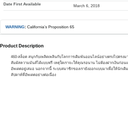
Date First Available
March 6, 2018
WARNING
:
California’s Proposition 65
Product Description
460-สล็อต สนุกกับเพลิดเพลินกับโลกการเดิมพันออนไลน์อย่างตรงไปตรงมา 
สัมผัสความมันส์ได้แบบฟรี เหตุใดเราจะให้คุณรอนาน ไม่ต้องฝากเงินก่อนแม้
อัพเดตอยู่เสมอ นอกจากนี้ ระบบสมาชิกของเรายังออกแบบมาเพื่อให้นักเดิม
สัปดาห์ที่อัพเดตอย่างต่อเนื่อง