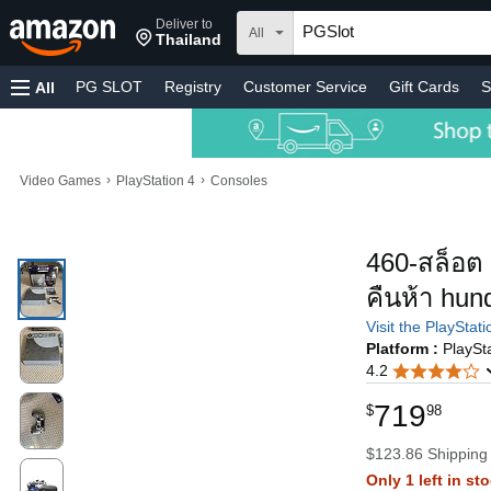
Deliver to
All
Thailand
PG SLOT
Registry
Customer Service
Gift Cards
S
All
›
›
Video Games
PlayStation 4
Consoles
460-สล็อต
คืนห้า hun
Visit the PlayStat
Platform :
PlaySt
4.2
719
$
98
$123.86 Shipping
Only 1 left in st