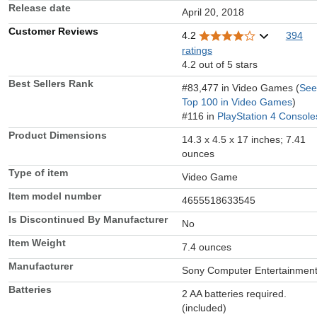
Release date
April 20, 2018
Customer Reviews
4.2
394
ratings
4.2 out of 5 stars
Best Sellers Rank
#83,477 in Video Games (
See
Top 100 in Video Games
)
#116 in
PlayStation 4 Console
Product Dimensions
14.3 x 4.5 x 17 inches; 7.41
ounces
Type of item
Video Game
Item model number
4655518633545
Is Discontinued By Manufacturer
No
Item Weight
7.4 ounces
Manufacturer
Sony Computer Entertainmen
Batteries
2 AA batteries required.
(included)