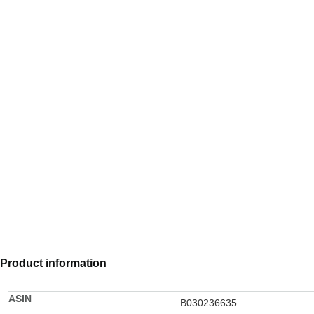
Product information
ASIN
B030236635