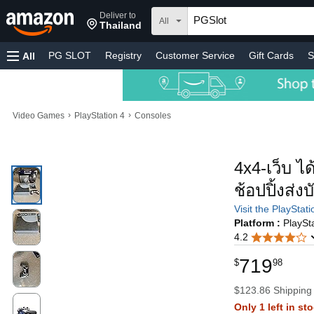
Deliver to
All
Thailand
PG SLOT
Registry
Customer Service
Gift Cards
S
All
›
›
Video Games
PlayStation 4
Consoles
4x4-เว็บ ไ
ช้อปปิ้งส่ง
Visit the PlayStat
Platform :
PlaySt
4.2
719
$
98
$123.86 Shipping
Only 1 left in st