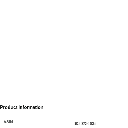
Product information
ASIN
B030236635