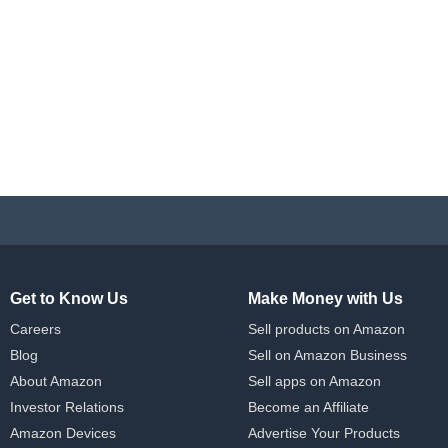
Get to Know Us
Make Money with Us
Careers
Sell products on Amazon
Blog
Sell on Amazon Business
About Amazon
Sell apps on Amazon
Investor Relations
Become an Affiliate
Amazon Devices
Advertise Your Products