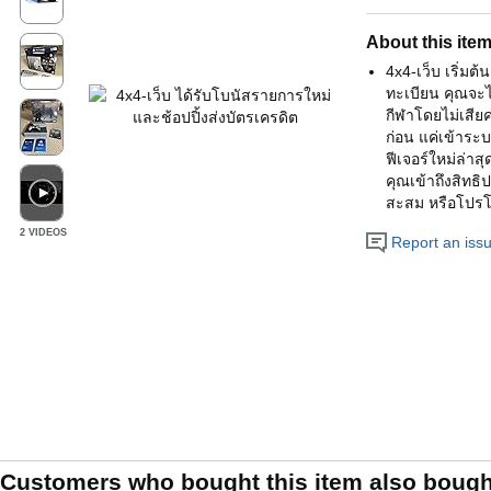
About this ite
4x4-เว็บ เริ่มต
ทะเบียน คุณจะไ
กีฬาโดยไม่เสียค
ก่อน แค่เข้าระ
ฟีเจอร์ใหม่ล่า
คุณเข้าถึงสิทธิ
สะสม หรือโปรโม
2 VIDEOS
Report an issue
Customers who bought this item also bough