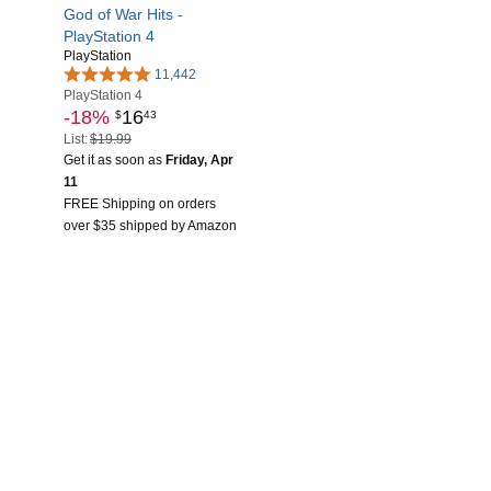
God of War Hits -
PlayStation 4
PlayStation
11,442
PlayStation 4
-18%
16
$
43
List:
$19.99
Get it as soon as
Friday, Apr
11
FREE Shipping on orders
over $35 shipped by Amazon