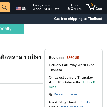
0
Returns
Hello, sign in
EN
& Orders
Cart
Account & Lists
Get free shipping to Thailand
้อผิดพลาด ปกป้อง
Buy used:
$860.85
Delivery
Saturday, April 12
to
Thailand
Or fastest delivery
Thursday,
April 10
. Order within
16 hrs 8
mins
Deliver to
Thailand
Used: Very Good
|
Details
Sold by
jerseys4thewin