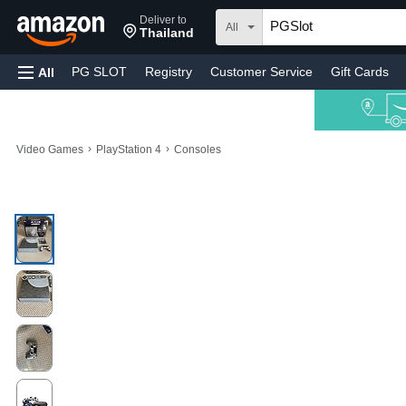
Deliver to
All
Thailand
PG SLOT
Registry
Customer Service
Gift Cards
All
›
›
Video Games
PlayStation 4
Consoles