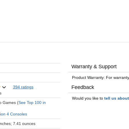
Warranty & Support
Product Warranty: For warranty
Feedback
394 ratings
s
Would you like to
tell us abou
eo Games (
See Top 100 in
tion 4 Consoles
 inches; 7.41 ounces