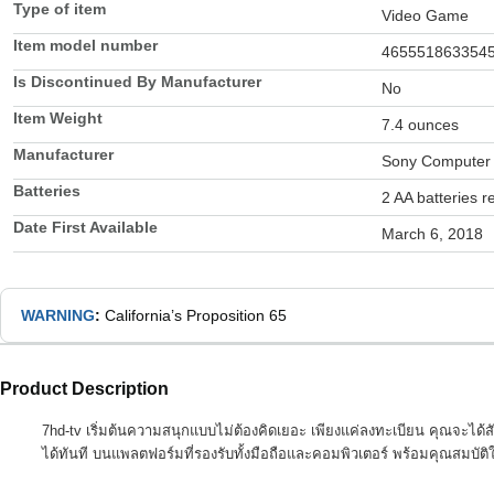
Type of item
Video Game
Item model number
465551863354
Is Discontinued By Manufacturer
No
Item Weight
7.4 ounces
Manufacturer
Sony Computer 
Batteries
2 AA batteries r
Date First Available
March 6, 2018
WARNING
:
California’s Proposition 65
Product Description
7hd-tv เริ่มต้นความสนุกแบบไม่ต้องคิดเยอะ เพียงแค่ลงทะเบียน คุณจะได้ส
ได้ทันที บนแพลตฟอร์มที่รองรับทั้งมือถือและคอมพิวเตอร์ พร้อมคุณสมบัติให