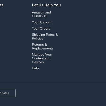
ts
Let Us Help You
Amazon and
COVID-19
Your Account
Your Orders
Shipping Rates &
Policies
Returns &
Replacements
Manage Your
Content and
Devices
Help
 States