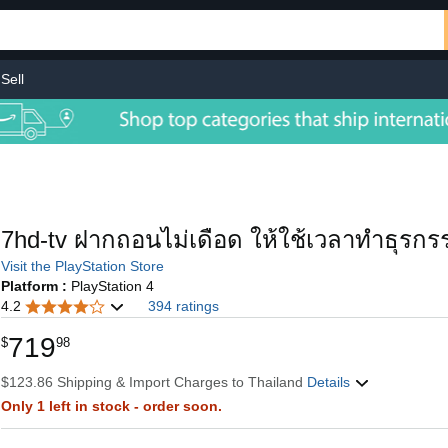
Sell
7hd-tv ฝากถอนไม่เดือด ให้ใช้เวลาทำธุรกร
Visit the PlayStation Store
Platform :
PlayStation 4
4.2
394 ratings
719
$
98
$123.86 Shipping & Import Charges to Thailand
Details
Only 1 left in stock - order soon.