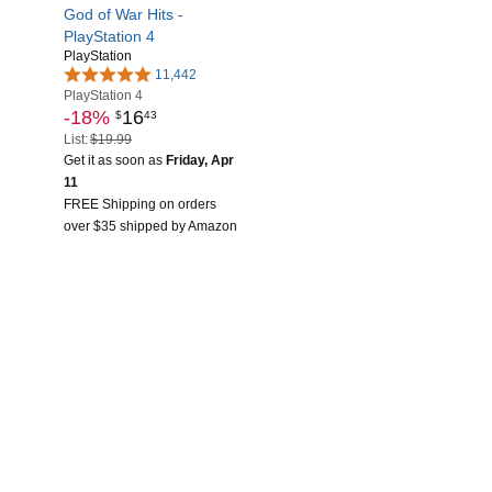
God of War Hits -
PlayStation 4
PlayStation
11,442
PlayStation 4
-18%
16
$
43
List:
$19.99
Get it as soon as
Friday, Apr
11
FREE Shipping on orders
over $35 shipped by Amazon