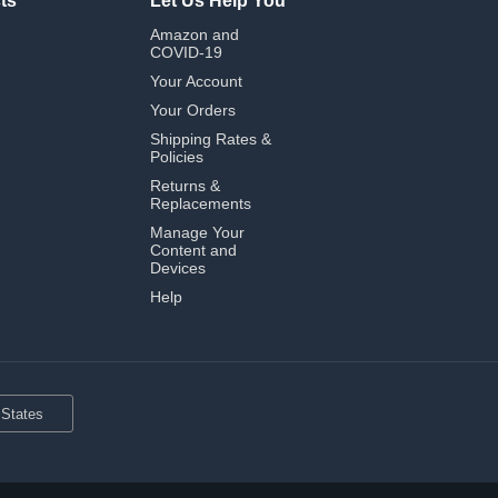
ts
Let Us Help You
Amazon and
COVID-19
Your Account
Your Orders
Shipping Rates &
Policies
Returns &
Replacements
Manage Your
Content and
Devices
Help
 States