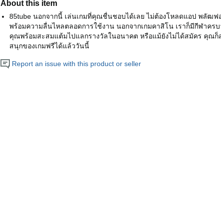
About this item
85tube นอกจากนี้ เล่นเกมที่คุณชื่นชอบได้เลย ไม่ต้องโหลดแอป พลัฒฟอ
พร้อมความลื่นไหลตลอดการใช้งาน นอกจากเกมคาสิโน เราก็มีกีฬาครบว
คุณพร้อมสะสมแต้มไปแลกรางวัลในอนาคต หรือแม้ยังไม่ได้สมัคร คุณก
สนุกของเกมฟรีได้แล้ววันนี้
Report an issue with this product or seller