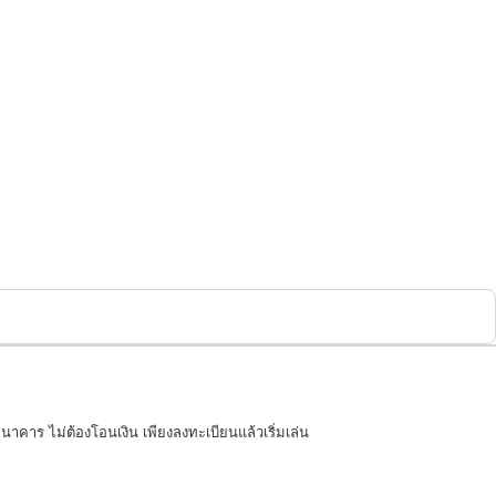
ธนาคาร ไม่ต้องโอนเงิน เพียงลงทะเบียนแล้วเริ่มเล่น