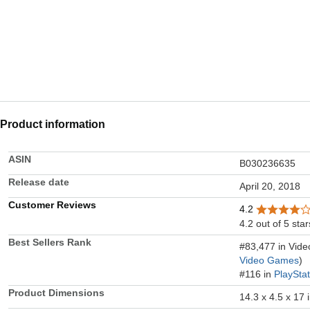
Product information
ASIN
B030236635
Release date
April 20, 2018
Customer Reviews
4.2
4.2 out of 5 star
Best Sellers Rank
#83,477 in Vid
Video Games
)
#116 in
PlaySta
Product Dimensions
14.3 x 4.5 x 17