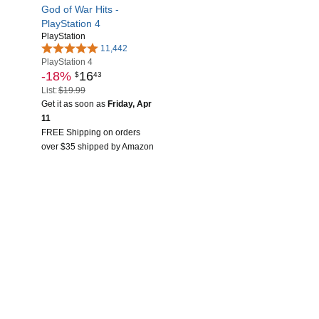
God of War Hits -
PlayStation 4
PlayStation
11,442
PlayStation 4
-18%
16
$
43
List:
$19.99
Get it as soon as
Friday, Apr
11
FREE Shipping on orders
over $35 shipped by Amazon