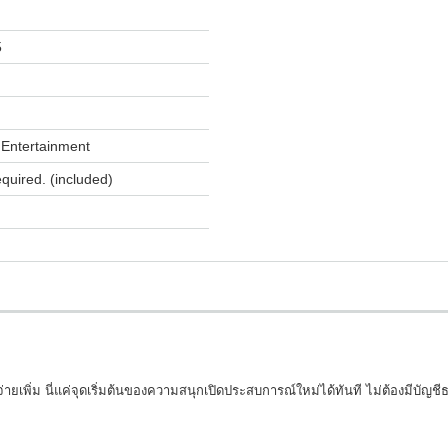
5
Entertainment
equired. (included)
่ายเพิ่ม นี่แค่จุดเริ่มต้นของความสนุกเปิดประสบการณ์ใหม่ได้ทันที ไม่ต้องมีบัญชี