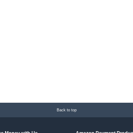
Back to top