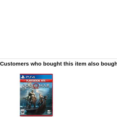
Customers who bought this item also bough