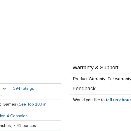
Warranty & Support
Product Warranty: For warranty
Feedback
394 ratings
s
Would you like to
tell us abou
eo Games (
See Top 100 in
tion 4 Consoles
 inches; 7.41 ounces