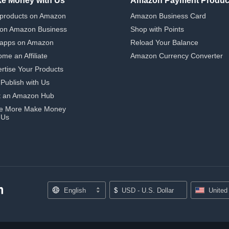
e Money with Us
Amazon Payment Produc
 products on Amazon
Amazon Business Card
 on Amazon Business
Shop with Points
 apps on Amazon
Reload Your Balance
me an Affiliate
Amazon Currency Converter
rtise Your Products
-Publish with Us
t an Amazon Hub
e More Make Money
 Us
English
$
USD - U.S. Dollar
United