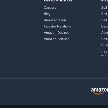
Get to Know Us
Mak
Careers
Sell
Blog
Sell
About Amazon
Sell
Investor Relations
Beco
Amazon Devices
Adve
Amazon Science
Self
Hos
›
Se
with