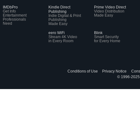
IMDbPro
Kindle Direct
Prime Video Direct
Get Info
Video Distribution
Publishing
Entertainment
Made Easy
Indie Digital & Print
Professionals
Publishing
Need
Made Easy
eero WiFi
Blink
Stream 4K Video
Smart Security
in Every Room
for Every Home
Conditions of Use
Privacy Notice
Cons
© 1996-2025, 