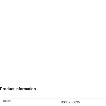
Product information
ASIN
B030236635