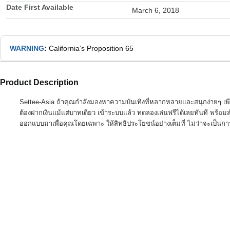
Date First Available
March 6, 2018
WARNING
:
California’s Proposition 65
Product Description
Settee-Asia ถ้าคุณกำลังมองหาความบันเทิงที่หลากหลายและสนุกง่ายๆ เพี
ต้องฝากเงินแม้แต่บาทเดียว เข้าระบบแล้ว ทดลองเล่นฟรีได้เลยทันที พร้อม
ออกแบบมาเพื่อคุณโดยเฉพาะ ให้สิทธิประโยชน์อย่างเต็มที่ ไม่ว่าจะเป็