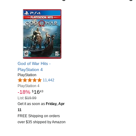
God of War Hits -
PlayStation 4
PlayStation
11,442
PlayStation 4
-18%
16
$
43
List:
$19.99
Get it as soon as
Friday, Apr
11
FREE Shipping on orders
over $35 shipped by Amazon