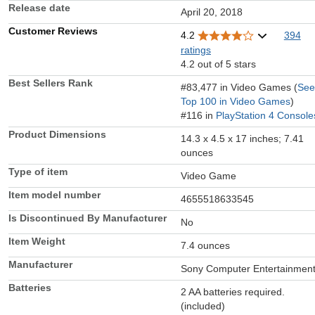
Release date
April 20, 2018
Customer Reviews
4.2
394
ratings
4.2 out of 5 stars
Best Sellers Rank
#83,477 in Video Games (
See
Top 100 in Video Games
)
#116 in
PlayStation 4 Console
Product Dimensions
14.3 x 4.5 x 17 inches; 7.41
ounces
Type of item
Video Game
Item model number
4655518633545
Is Discontinued By Manufacturer
No
Item Weight
7.4 ounces
Manufacturer
Sony Computer Entertainmen
Batteries
2 AA batteries required.
(included)