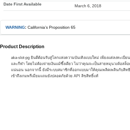
Date First Available
March 6, 2018
WARNING
:
California’s Proposition 65
Product Description
aka-slot-pg ยินดีต้อนรับสู่โลกแห่งความบันเทิงแบบใหม่ เพียงแค่ลงทะเบีย
และกีฬา โดยไม่ต้องจ่ายเงินแม้ซึ้งเดียว ไม่ว่าคุณจะเป็นสายหมุนวงล้อสล็อต
แน่นอน นอกจากนี้ ยังมีระบบสมาชิกที่ออกแบบมาให้คุณเพลิดเพลินกับสิท
เข้าถึงเกมพรีเมียมแถมยังปลอดภัยด้วย API ลิขสิทธิ์แท้