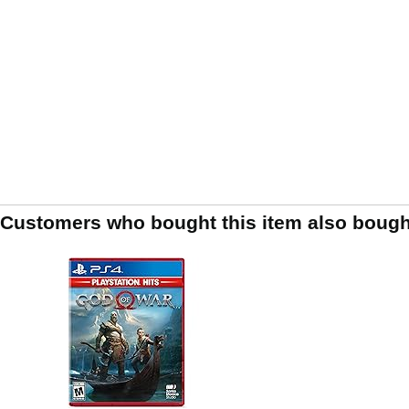
Customers who bought this item also bough