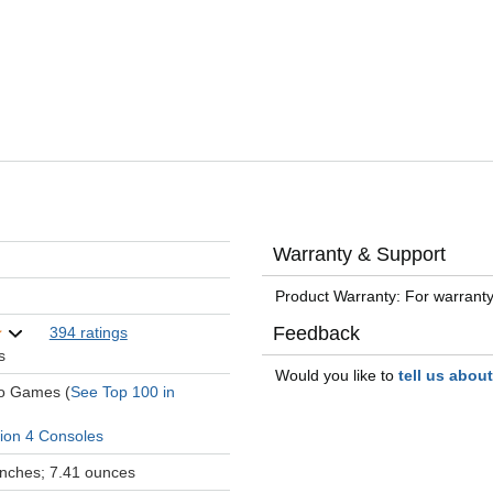
Warranty & Support
Product Warranty: For warranty
Feedback
394 ratings
s
Would you like to
tell us abou
eo Games (
See Top 100 in
tion 4 Consoles
 inches; 7.41 ounces