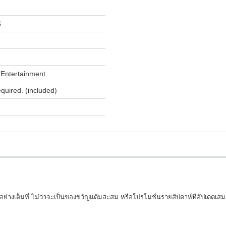
5
Entertainment
equired. (included)
งเต็มที่ ไม่ว่าจะเป็นของขวัญแต้มสะสม หรือโปรโมชั่นรายสัปดาห์ที่อัปเดตเสมอ แ