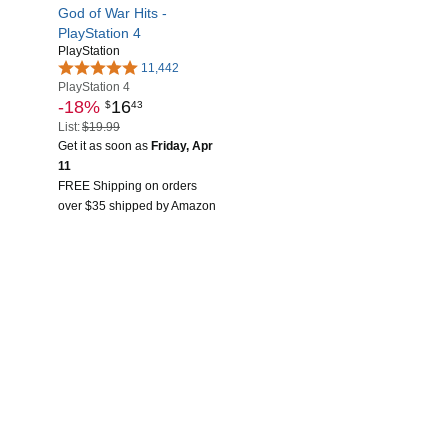
God of War Hits -
PlayStation 4
PlayStation
11,442
PlayStation 4
-18%
16
$
43
List:
$19.99
Get it as soon as
Friday, Apr
11
FREE Shipping on orders
over $35 shipped by Amazon