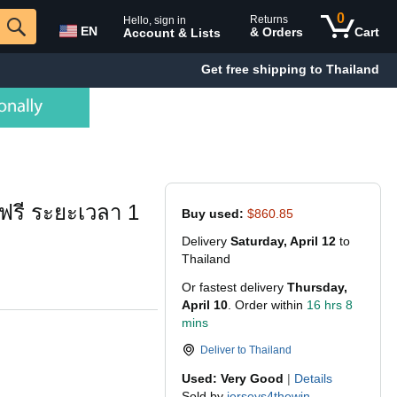
0
Returns
Hello, sign in
EN
& Orders
Cart
Account & Lists
Get free shipping to Thailand
ฟรี ระยะเวลา 1
Buy used:
$860.85
Delivery
Saturday, April 12
to
Thailand
Or fastest delivery
Thursday,
April 10
. Order within
16 hrs 8
mins
Deliver to
Thailand
Used: Very Good
|
Details
Sold by
jerseys4thewin