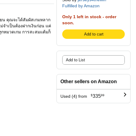
Fulfilled by Amazon
Only 1 left in stock - order
ียน คุณจะได้สัมผัสเกมหลาก
soon.
ม่จำเป็นต้องฝากเงินก่อน แค่
นทุกหมวดเกม การสะสมแต้มก็
Add to cart
Add to List
Other sellers on Amazon
$
335
99
Used (4) from