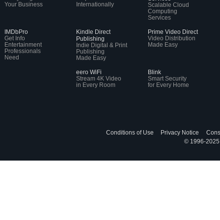
Your Business
Internationally
Scalable Cloud
Computing
Services
IMDbPro
Kindle Direct
Prime Video Direct
Get Info
Video Distribution
Publishing
Entertainment
Made Easy
Indie Digital & Print
Professionals
Publishing
Need
Made Easy
eero WiFi
Blink
Stream 4K Video
Smart Security
in Every Room
for Every Home
Conditions of Use
Privacy Notice
Cons
© 1996-2025, 