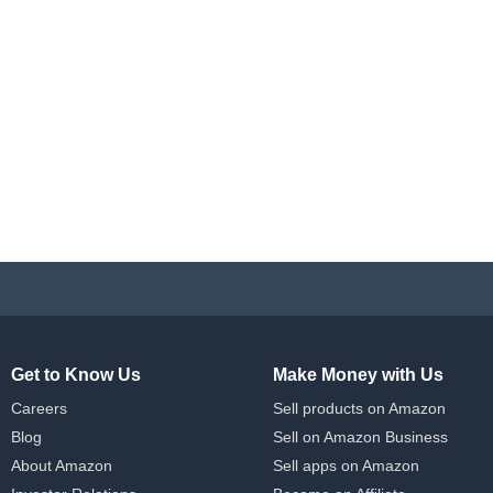
Get to Know Us
Make Money with Us
Careers
Sell products on Amazon
Blog
Sell on Amazon Business
About Amazon
Sell apps on Amazon