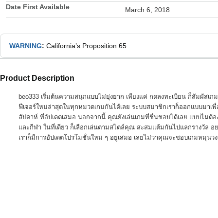
Date First Available
March 6, 2018
WARNING
:
California’s Proposition 65
Product Description
beo333 เริ่มต้นความสนุกแบบไม่ยุ่งยาก เพียงแค่ กดลงทะเบียน ก็สัมผัสเก
ฟีเจอร์ใหม่ล่าสุดในทุกหมวดเกมกันได้เลย ระบบสมาชิกเราก็ออกแบบมาเพื่อค
สัปดาห์ ที่อัปเดตเสมอ นอกจากนี้ คุณยังเล่นเกมที่ชื่นชอบได้เลย แบบไม
และกีฬา ในที่เดียว ก็เลือกเล่นตามสไตล์คุณ สะสมแต้มกันไปแลกรางวัล อยากล
เราก็มีการอัปเดตโปรโมชั่นใหม่ ๆ อยู่เสมอ เลยไม่ว่าคุณจะชอบเกมหมุนวง