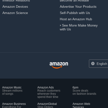
Investor Relations
Become an Affiliate
Amazon Devices
Advertise Your Products
Amazon Science
Self-Publish with Us
Host an Amazon Hub
›
See More Make Money
with Us
English
Amazon Music
Amazon Ads
6pm
Stream millions
Reach customers
Score deals
of songs
wherever they
on fashion brands
spend their time
Amazon Business
AmazonGlobal
Amazon Web
Everything For
Ship Orders
Services