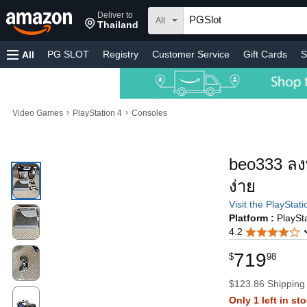
Deliver to
All
Thailand
PG SLOT
Registry
Customer Service
Gift Cards
S
All
›
›
Video Games
PlayStation 4
Consoles
beo333 ลงท
ง่าย
Visit the PlayStat
Platform :
PlaySt
4.2
719
$
98
$123.86 Shipping
Only 1 left in st