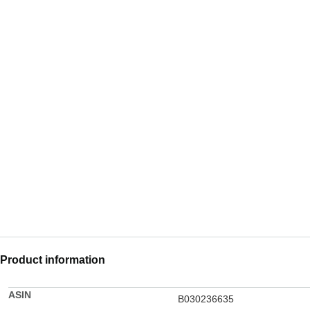
Product information
ASIN
B030236635