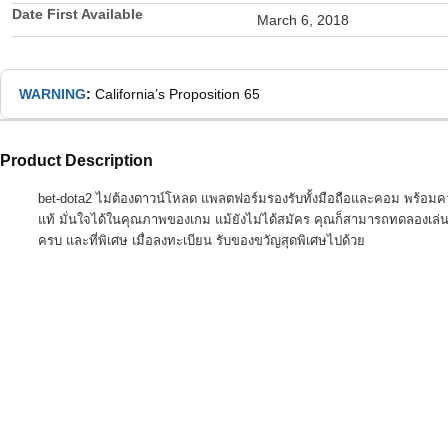
Date First Available
March 6, 2018
WARNING
:
California’s Proposition 65
Product Description
bet-dota2 ไม่ต้องดาวน์โหลด แพลตฟอร์มรองรับทั้งมือถือและคอม พร้อมค
แท้ มั่นใจได้ในคุณภาพของเกม แม้ยังไม่ได้สมัคร คุณก็สามารถทดลองเล่นฟร
ครบ และที่พิเศษ เมื่อลงทะเบียน รับของขวัญสุดพิเศษไปด้วย