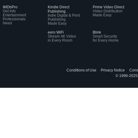
IMDbPro
Kindle Direct
Prime Video Direct
Get Info
Video Distribution
Publishing
Entertainment
Made Easy
Indie Digital & Print
Professionals
Publishing
Need
Made Easy
eero WiFi
Blink
Stream 4K Video
Smart Security
in Every Room
for Every Home
Conditions of Use
Privacy Notice
Cons
© 1996-2025, 