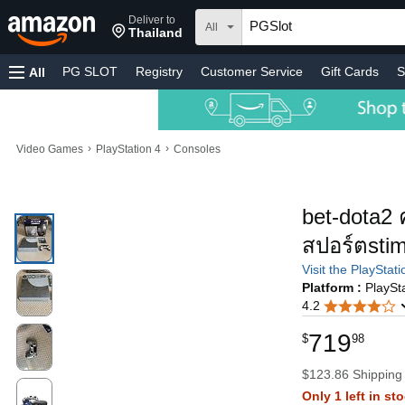
Deliver to
All
Thailand
PG SLOT
Registry
Customer Service
Gift Cards
S
All
›
›
Video Games
PlayStation 4
Consoles
bet-dota2
สปอร์ตsti
Visit the PlayStat
Platform :
PlaySt
4.2
719
$
98
$123.86 Shipping
Only 1 left in st