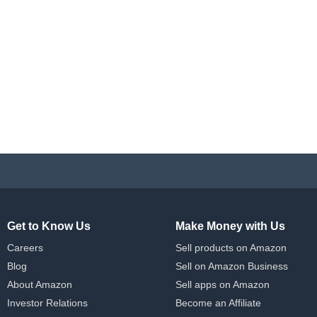
Get to Know Us
Make Money with Us
Careers
Sell products on Amazon
Blog
Sell on Amazon Business
About Amazon
Sell apps on Amazon
Investor Relations
Become an Affiliate