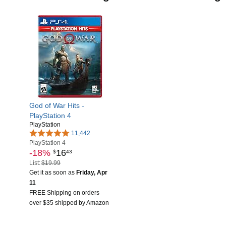
God of War Hits -
PlayStation 4
PlayStation
11,442
PlayStation 4
-18%
16
$
43
List:
$19.99
Get it as soon as
Friday, Apr
11
FREE Shipping on orders
over $35 shipped by Amazon