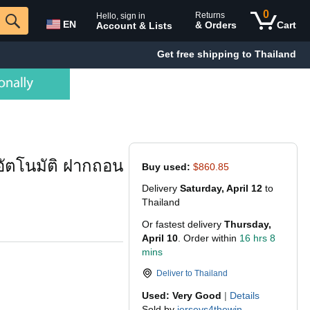
0
Returns
Hello, sign in
EN
& Orders
Cart
Account & Lists
Get free shipping to Thailand
้อัตโนมัติ ฝากถอน
Buy used:
$860.85
Delivery
Saturday, April 12
to
Thailand
Or fastest delivery
Thursday,
April 10
. Order within
16 hrs 8
mins
Deliver to
Thailand
Used: Very Good
|
Details
Sold by
jerseys4thewin