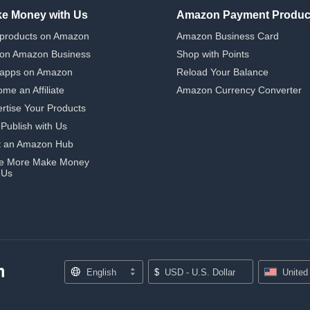
e Money with Us
Amazon Payment Produc
 products on Amazon
Amazon Business Card
 on Amazon Business
Shop with Points
 apps on Amazon
Reload Your Balance
me an Affiliate
Amazon Currency Converter
rtise Your Products
-Publish with Us
t an Amazon Hub
e More Make Money
 Us
English
$
USD - U.S. Dollar
United