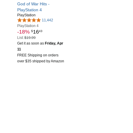
God of War Hits -
PlayStation 4
PlayStation
11,442
PlayStation 4
-18%
16
$
43
List:
$19.99
Get it as soon as
Friday, Apr
11
FREE Shipping on orders
over $35 shipped by Amazon