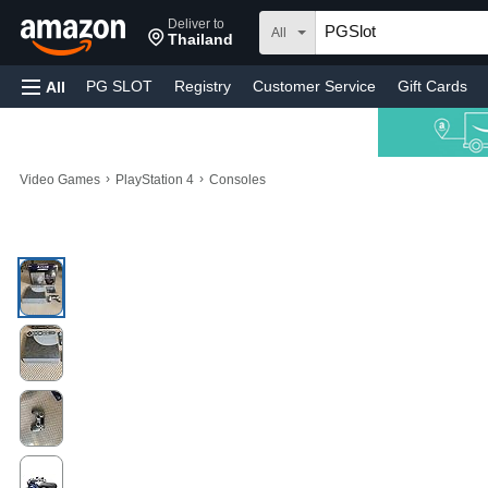
Deliver to
All
Thailand
PG SLOT
Registry
Customer Service
Gift Cards
All
›
›
Video Games
PlayStation 4
Consoles