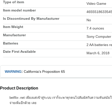
Type of item
Video Game
Item model number
465551863354
Is Discontinued By Manufacturer
No
Item Weight
7.4 ounces
Manufacturer
Sony Computer 
Batteries
2 AA batteries r
Date First Available
March 6, 2018
WARNING
:
California’s Proposition 65
Product Description
betflix-.net เพียงแค่เข้าสู่ระบบ เราก็จะพาทุกคนไปสัมผัสกับความทันสมัยใ
จ่ายเพิ่มอีกด้วย เลย