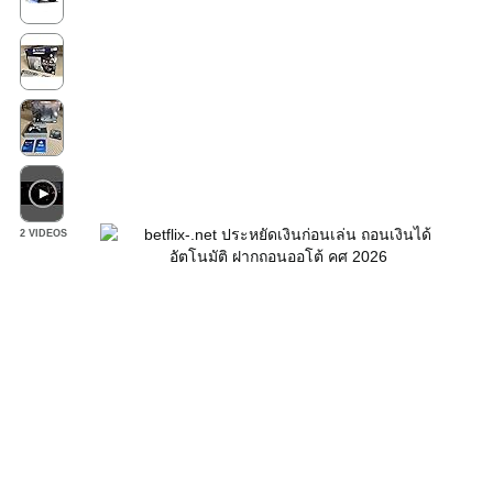
2 VIDEOS