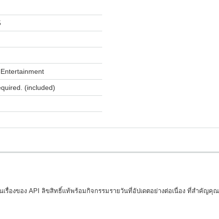
5
Entertainment
equired. (included)
นเรื่องของ API ลิขสิทธิ์แท้พร้อมกิจกรรมรายวันที่อัปเดตอย่างต่อเนื่อง ที่สำคัญค