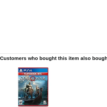
Customers who bought this item also bough