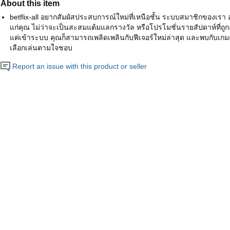
About this item
betflix-all อยากสัมผัสประสบการณ์ใหม่ที่เหนือชั้น ระบบสมาชิกของเรา
แก่คุณ ไม่ว่าจะเป็นสะสมแต้มแลกรางวัล หรือโปรโมชั่นรายสัปดาห์ที่ถูกอั
แค่เข้าระบบ คุณก็สามารถเพลิดเพลินกับฟีเจอร์ใหม่ล่าสุด และพบกับเกม
เลือกเล่นตามใจชอบ
Report an issue with this product or seller