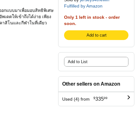
Fulfilled by Amazon
 ออกแบบมาเพื่อมอบสิทธิพิเศษ
พเดตให้เข้าถึงได้ง่าย เพียง
Only 1 left in stock - order
คาสิโนและกีฬาในที่เดียว
soon.
Add to cart
Add to List
Other sellers on Amazon
$
335
99
Used (4) from