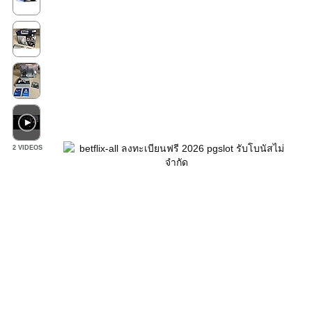
2 VIDEOS