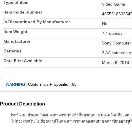
Type of item
Video Game
Item model number
465551863354
Is Discontinued By Manufacturer
No
Item Weight
7.4 ounces
Manufacturer
Sony Computer 
Batteries
2 AA batteries r
Date First Available
March 6, 2018
WARNING
:
California’s Proposition 65
Product Description
betflix-all ถ้าคุณกำลังมองหาความบันเทิงที่หลากหลาย และพร้อมที่จะออก
ไม่ต้องฝากเงิน ไม่ต้องดาวน์โหลด สามารถทดลองเล่นเกมคลาสสิกอย่างรูเล็ตห