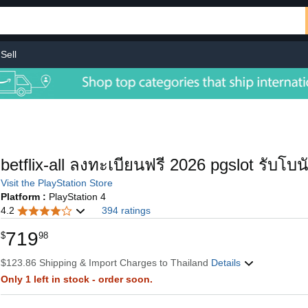
Sell
betflix-all ลงทะเบียนฟรี 2026 pgslot รับโบน
Visit the PlayStation Store
Platform :
PlayStation 4
4.2
394 ratings
719
$
98
$123.86 Shipping & Import Charges to Thailand
Details
Only 1 left in stock - order soon.