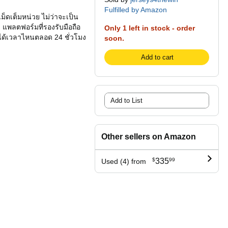
Fulfilled by Amazon
็ดเต็มหน่วย ไม่ว่าจะเป็น
 แพลตฟอร์มที่รองรับมือถือ
Only 1 left in stock - order
 ได้เวลาไหนตลอด 24 ชั่วโมง
soon.
Add to cart
Add to List
Other sellers on Amazon
$
335
99
Used (4) from