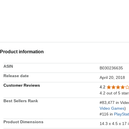
Product information
ASIN
B030236635
Release date
April 20, 2018
Customer Reviews
4.2
4.2 out of 5 star
Best Sellers Rank
#83,477 in Vid
Video Games
)
#116 in
PlaySta
Product Dimensions
14.3 x 4.5 x 17