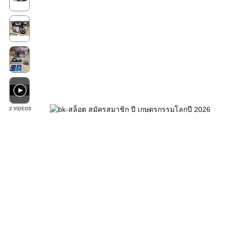
2 VIDEOS