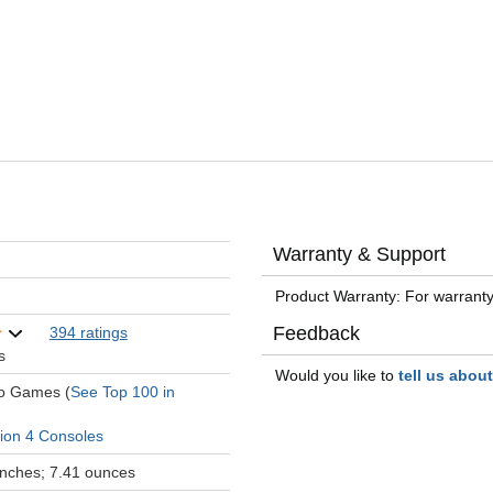
Warranty & Support
Product Warranty: For warranty
Feedback
394 ratings
s
Would you like to
tell us abou
eo Games (
See Top 100 in
tion 4 Consoles
 inches; 7.41 ounces