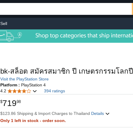
Sell
bk-สล็อต สมัครสมาชิก ปี เกษตรกรรมโลกป
Visit the PlayStation Store
Platform :
PlayStation 4
4.2
394 ratings
719
$
98
$123.86 Shipping & Import Charges to Thailand
Details
Only 1 left in stock - order soon.