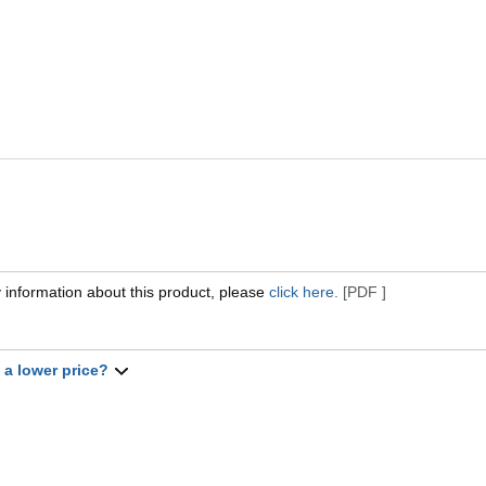
 information about this product, please
click here.
[PDF ]
t a lower price?