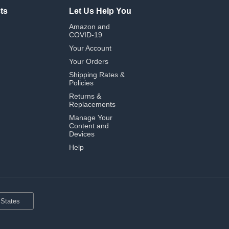
ts
Let Us Help You
Amazon and
COVID-19
Your Account
Your Orders
Shipping Rates &
Policies
Returns &
Replacements
Manage Your
Content and
Devices
Help
 States