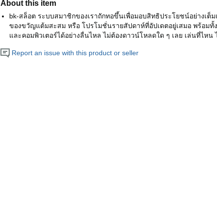
About this item
bk-สล็อต ระบบสมาชิกของเราถักทอขึ้นเพื่อมอบสิทธิประโยชน์อย่างเต็มเม
ของขวัญแต้มสะสม หรือ โปรโมชั่นรายสัปดาห์ที่อัปเดตอยู่เสมอ พร้อมทั้ง
และคอมพิวเตอร์ได้อย่างลื่นไหล ไม่ต้องดาวน์โหลดใด ๆ เลย เล่นที่ไหน
Report an issue with this product or seller