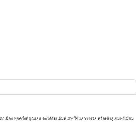
นื่อง ทุกครั้งที่คุณเล่น จะได้รับแต้มพิเศษ ใช้แลกรางวัล หรือเข้าสู่เกมพรีเมียม