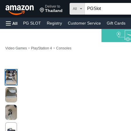
Deliver to
All
Thailand
PG SLOT
Registry
Customer Service
Gift Cards
All
›
›
Video Games
PlayStation 4
Consoles