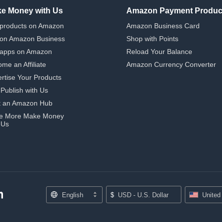
e Money with Us
Amazon Payment Produc
 products on Amazon
Amazon Business Card
 on Amazon Business
Shop with Points
 apps on Amazon
Reload Your Balance
me an Affiliate
Amazon Currency Converter
rtise Your Products
-Publish with Us
t an Amazon Hub
e More Make Money
 Us
English
$
USD - U.S. Dollar
United