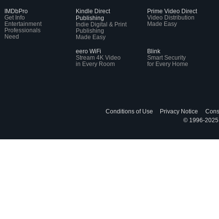
IMDbPro
Kindle Direct
Prime Video Direct
Get Info
Video Distribution
Publishing
Entertainment
Made Easy
Indie Digital & Print
Professionals
Publishing
Need
Made Easy
eero WiFi
Blink
Stream 4K Video
Smart Security
in Every Room
for Every Home
Conditions of Use
Privacy Notice
Cons
© 1996-2025, 