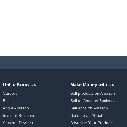
Get to Know Us
Make Money with Us
Careers
Sell products on Amazon
Blog
Sell on Amazon Business
About Amazon
Sell apps on Amazon
Investor Relations
Become an Affiliate
Amazon Devices
Advertise Your Products