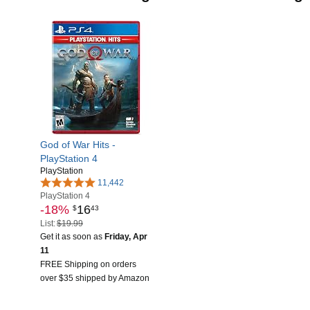
God of War Hits -
PlayStation 4
PlayStation
11,442
PlayStation 4
-18%
16
$
43
List:
$19.99
Get it as soon as
Friday, Apr
11
FREE Shipping on orders
over $35 shipped by Amazon