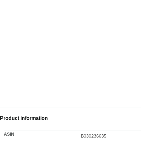
Product information
ASIN
B030236635