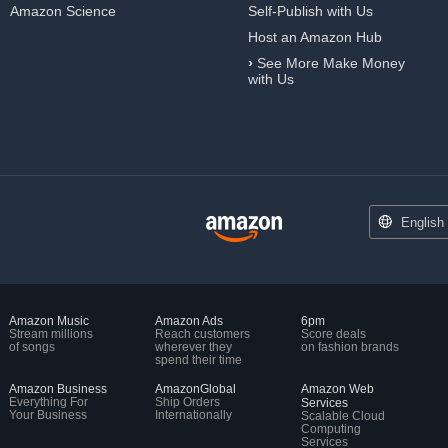
Amazon Science
Self-Publish with Us
Host an Amazon Hub
›
See More Make Money
with Us
English
Amazon Music
Amazon Ads
6pm
Stream millions
Reach customers
Score deals
of songs
wherever they
on fashion brands
spend their time
Amazon Business
AmazonGlobal
Amazon Web
Everything For
Ship Orders
Services
Your Business
Internationally
Scalable Cloud
Computing
Services