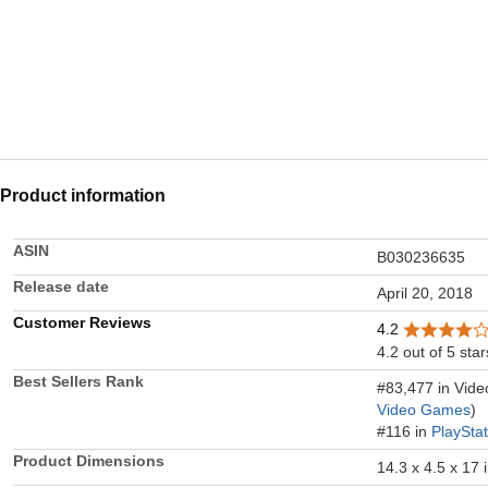
Product information
ASIN
B030236635
Release date
April 20, 2018
Customer Reviews
4.2
4.2 out of 5 star
Best Sellers Rank
#83,477 in Vid
Video Games
)
#116 in
PlaySta
Product Dimensions
14.3 x 4.5 x 17