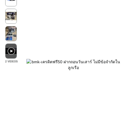
2 VIDEOS