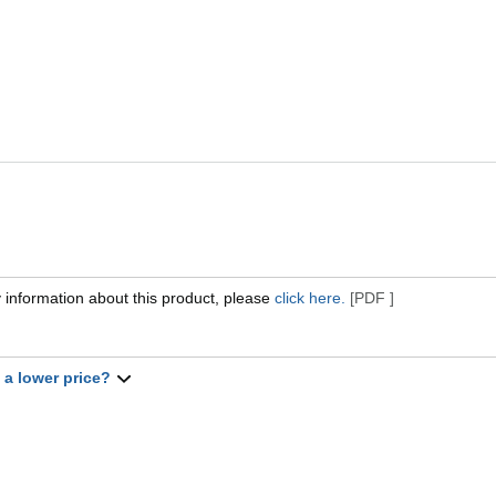
 information about this product, please
click here.
[PDF ]
t a lower price?