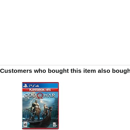
Customers who bought this item also bough