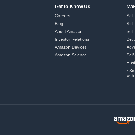
Get to Know Us
Mak
Careers
Sell
Blog
Sell
About Amazon
Sell
Investor Relations
Beco
Amazon Devices
Adve
Amazon Science
Self
Hos
›
Se
with