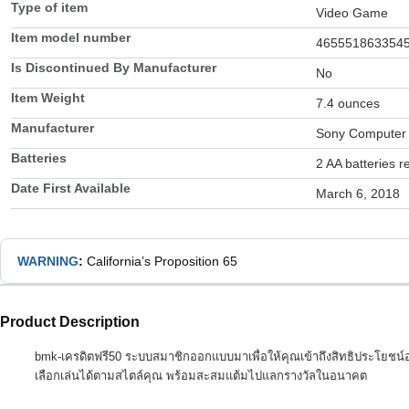
Type of item
Video Game
Item model number
465551863354
Is Discontinued By Manufacturer
No
Item Weight
7.4 ounces
Manufacturer
Sony Computer 
Batteries
2 AA batteries r
Date First Available
March 6, 2018
WARNING
:
California’s Proposition 65
Product Description
bmk-เครดิตฟรี50 ระบบสมาชิกออกแบบมาเพื่อให้คุณเข้าถึงสิทธิประโยชน์อย่
เลือกเล่นได้ตามสไตล์คุณ พร้อมสะสมแต้มไปแลกรางวัลในอนาคต