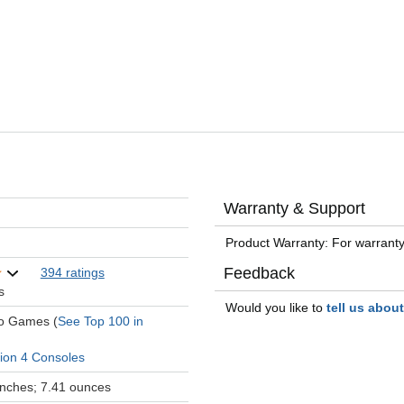
Warranty & Support
Product Warranty: For warranty
Feedback
394 ratings
s
Would you like to
tell us abou
eo Games (
See Top 100 in
tion 4 Consoles
 inches; 7.41 ounces