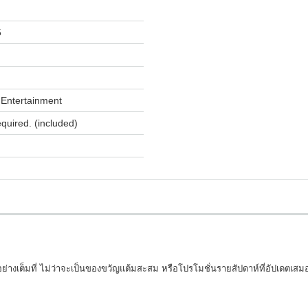
5
Entertainment
equired. (included)
างเต็มที่ ไม่ว่าจะเป็นของขวัญแต้มสะสม หรือโปรโมชั่นรายสัปดาห์ที่อัปเดตเสมอ