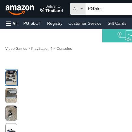
Deliver to
All
Thailand
PG SLOT
Registry
Customer Service
Gift Cards
All
›
›
Video Games
PlayStation 4
Consoles