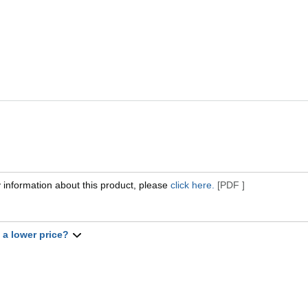
 information about this product, please
click here.
[PDF ]
t a lower price?