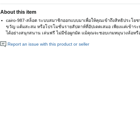
About this item
cairo-987-สล็อต ระบบสมาชิกออกแบบมาเพื่อให้คุณเข้าถึงสิทธิประโยชน์อ
ขวัญ แต้มสะสม หรือโปรโมชั่นรายสัปดาห์ที่อัปเดตเสมอ เพียงแค่เข้า
ได้อย่างสนุกสนาน เล่นฟรี ไม่มีข้อผูกมัด แม้คุณจะชอบเกมหมุนวงล้อหรื
Report an issue with this product or seller