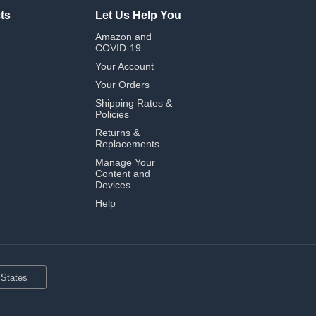
ts
Let Us Help You
Amazon and
COVID-19
Your Account
Your Orders
Shipping Rates &
Policies
Returns &
Replacements
Manage Your
Content and
Devices
Help
 States