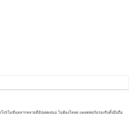
ือโปรโมชั่นหลากหลายที่อัปเดตเสมอ ไม่ต้องโหลด แพลตฟอร์มรองรับทั้งมือถือ