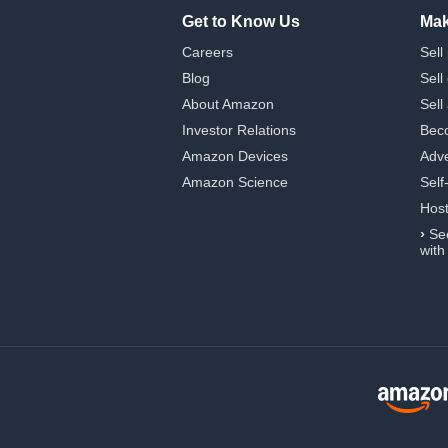
Get to Know Us
Mak
Careers
Sell
Blog
Sell
About Amazon
Sell
Investor Relations
Beco
Amazon Devices
Adve
Amazon Science
Self
Hos
›
Se
with