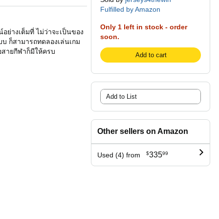
Fulfilled by Amazon
Only 1 left in stock - order
ย่างเต็มที่ ไม่ว่าจะเป็นของ
soon.
ระบบ ก็สามารถทดลองเล่นเกม
อสายกีฬาก็มีให้ครบ
Add to cart
Add to List
Other sellers on Amazon
$
335
99
Used (4) from