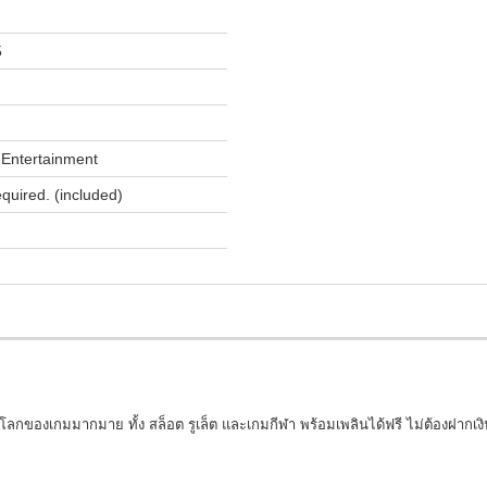
5
Entertainment
equired. (included)
ู่โลกของเกมมากมาย ทั้ง สล็อต รูเล็ต และเกมกีฬา พร้อมเพลินได้ฟรี ไม่ต้องฝากเง