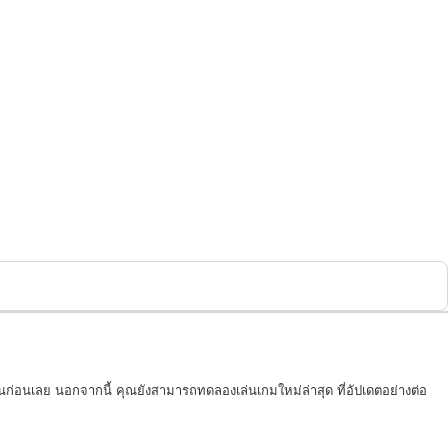
ินก่อนเลย นอกจากนี้ คุณยังสามารถทดลองเล่นเกมใหม่ล่าสุด ที่อัปเดตอย่างต่อ