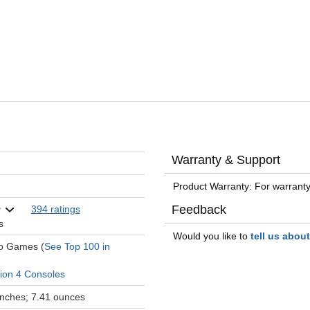
Warranty & Support
Product Warranty: For warranty
Feedback
394 ratings
s
Would you like to
tell us abou
eo Games (
See Top 100 in
tion 4 Consoles
 inches; 7.41 ounces