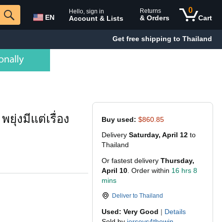
0
Returns
Hello, sign in
EN
& Orders
Cart
Account & Lists
Get free shipping to Thailand
่งมีแต่เรื่อง
Buy used:
$860.85
Delivery
Saturday, April 12
to
Thailand
Or fastest delivery
Thursday,
April 10
. Order within
16 hrs 8
mins
Deliver to
Thailand
Used: Very Good
|
Details
Sold by
jerseys4thewin