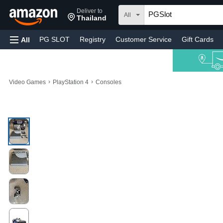
Deliver to
All
Thailand
PG SLOT
Registry
Customer Service
Gift Cards
All
›
›
Video Games
PlayStation 4
Consoles