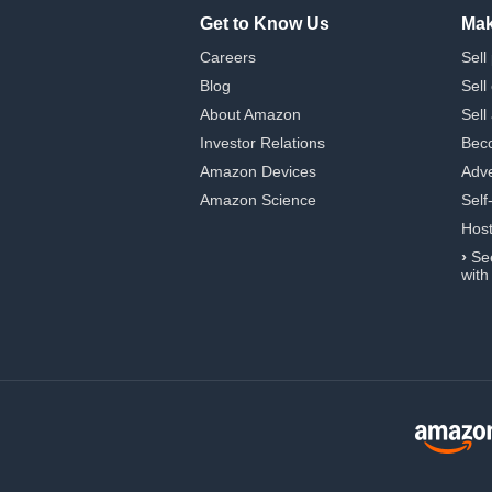
Get to Know Us
Mak
Careers
Sell
Blog
Sell
About Amazon
Sell
Investor Relations
Beco
Amazon Devices
Adve
Amazon Science
Self
Hos
›
Se
with