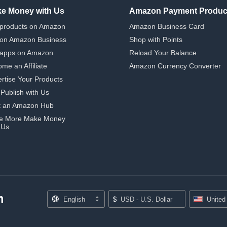
e Money with Us
Amazon Payment Produc
 products on Amazon
Amazon Business Card
 on Amazon Business
Shop with Points
 apps on Amazon
Reload Your Balance
me an Affiliate
Amazon Currency Converter
rtise Your Products
-Publish with Us
t an Amazon Hub
e More Make Money
 Us
English
$
USD - U.S. Dollar
United