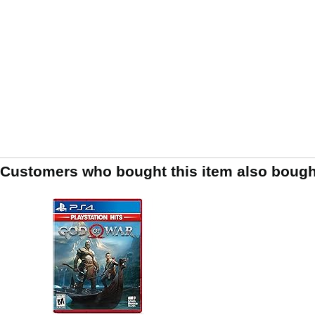
Customers who bought this item also bough