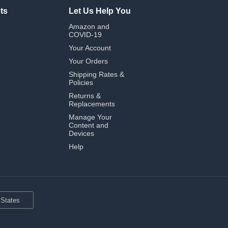
ts
Let Us Help You
Amazon and
COVID-19
Your Account
Your Orders
Shipping Rates &
Policies
Returns &
Replacements
Manage Your
Content and
Devices
Help
 States