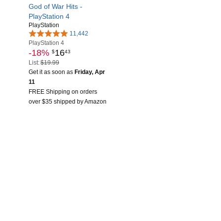
God of War Hits -
PlayStation 4
PlayStation
11,442
PlayStation 4
-18%
16
$
43
List:
$19.99
Get it as soon as
Friday, Apr
11
FREE Shipping on orders
over $35 shipped by Amazon