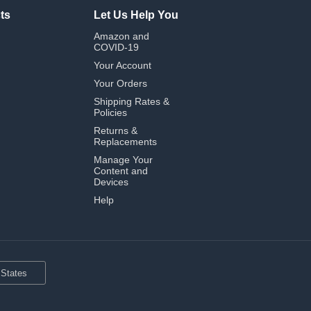
ts
Let Us Help You
Amazon and
COVID-19
Your Account
Your Orders
Shipping Rates &
Policies
Returns &
Replacements
Manage Your
Content and
Devices
Help
 States