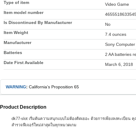
Type of item
Video Game
Item model number
465551863354
Is Discontinued By Manufacturer
No
Item Weight
7.4 ounces
Manufacturer
Sony Computer 
Batteries
2 AA batteries r
Date First Available
March 6, 2018
WARNING
:
California’s Proposition 65
Product Description
dk77-slot เริ่มต้นความสนุกแบบไม่ต้องคิดเยอะ ด้วยการเพียงลงทะเบียน ค
สำรวจฟีเจอร์ใหม่ล่าสุดในทุกหมวดเกม