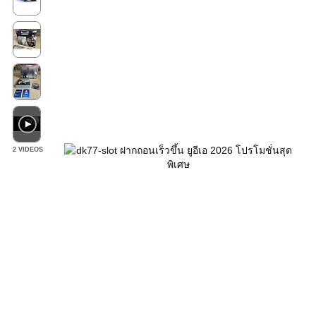
2 VIDEOS