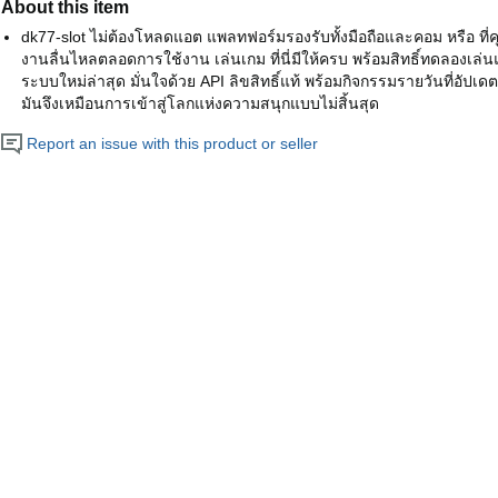
About this item
dk77-slot ไม่ต้องโหลดแอต แพลทฟอร์มรองรับทั้งมือถือและคอม หรือ ที่
งานลื่นไหลตลอดการใช้งาน เล่นเกม ที่นี่มีให้ครบ พร้อมสิทธิ์ทดลองเ
ระบบใหม่ล่าสุด มั่นใจด้วย API ลิขสิทธิ์แท้ พร้อมกิจกรรมรายวันที่อัปเดตอย
มันจึงเหมือนการเข้าสู่โลกแห่งความสนุกแบบไม่สิ้นสุด
Report an issue with this product or seller