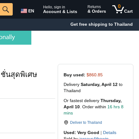
0
Returns
Hello, sign in
EN
& Orders
Cart
Account & Lists
Get free shipping to Thailand
ชั่นสุดพิเศษ
Buy used:
$860.85
Delivery
Saturday, April 12
to
Thailand
Or fastest delivery
Thursday,
April 10
. Order within
16 hrs 8
mins
Deliver to
Thailand
Used: Very Good
|
Details
Sold by
jerseys4thewin