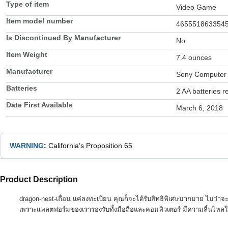
Type of item
Video Game
Item model number
465551863354
Is Discontinued By Manufacturer
No
Item Weight
7.4 ounces
Manufacturer
Sony Computer 
Batteries
2 AA batteries r
Date First Available
March 6, 2018
WARNING
:
California’s Proposition 65
Product Description
dragon-nest-เถื่อน แค่ลงทะเบียน คุณก็จะได้รับสิทธิพิเศษมากมาย ไม่ว่
เพราะแพลตฟอร์มของเรารองรับทั้งมือถือและคอมพิวเตอร์ มีความลื่นไหลใ