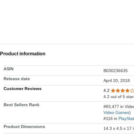
Product information
ASIN
B030236635
Release date
April 20, 2018
Customer Reviews
4.2
4.2 out of 5 star
Best Sellers Rank
#83,477 in Vid
Video Games
)
#116 in
PlaySta
Product Dimensions
14.3 x 4.5 x 17