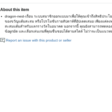
About this item
dragon-nest-เถื่อน ระบบสมาชิกออกแบบมาเพื่อให้คุณเข้าถึงสิทธิประโยชน
ของขวัญแต้มสะสม หรือโปรโมชั่นรายสัปดาห์ที่อัปเดตเสมอ เพียงแค่ลงทะเ
สะสมแต้มสำหรับแลกรางวัลในอนาคต นอกจากนี้ คุณยังสามารถทดลองเล่นฟ
ข้อผูกมัด และเลือกเล่นเกมที่คุณชื่นชอบได้ตามสไตล์ ไม่ว่าจะเป็นแนวห
Report an issue with this product or seller