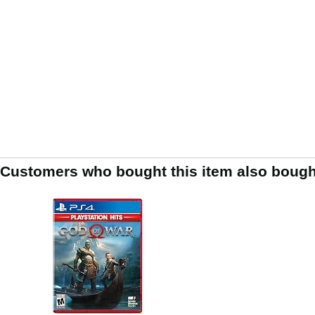
Customers who bought this item also bough