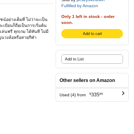
Fulfilled by Amazon
Only 1 left in stock - order
์อย่างเต็มที่ ไม่ว่าจะเป็น
soon.
บียนก็ถือเป็นการเริ่มต้น
รี ทุกเกม ได้ทันที ไม่มี
Add to cart
มุนวงล้อหรือสายกีฬา
Add to List
Other sellers on Amazon
$
335
99
Used (4) from