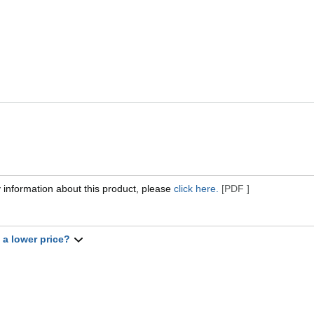
 information about this product, please
click here.
[PDF ]
t a lower price?