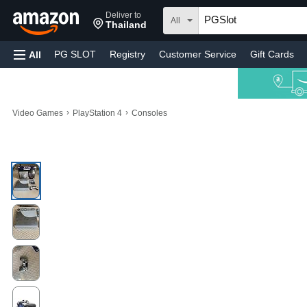
Deliver to
All
Thailand
PG SLOT
Registry
Customer Service
Gift Cards
All
›
›
Video Games
PlayStation 4
Consoles