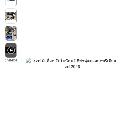
2 VIDEOS