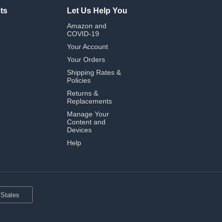
ts
Let Us Help You
Amazon and
COVID-19
Your Account
Your Orders
Shipping Rates &
Policies
Returns &
Replacements
Manage Your
Content and
Devices
Help
 States