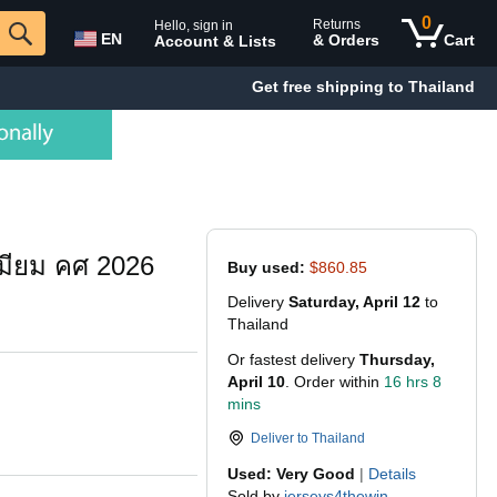
0
Returns
Hello, sign in
EN
& Orders
Cart
Account & Lists
Get free shipping to Thailand
เมียม คศ 2026
Buy used:
$860.85
Delivery
Saturday, April 12
to
Thailand
Or fastest delivery
Thursday,
April 10
. Order within
16 hrs 8
mins
Deliver to
Thailand
Used: Very Good
|
Details
Sold by
jerseys4thewin