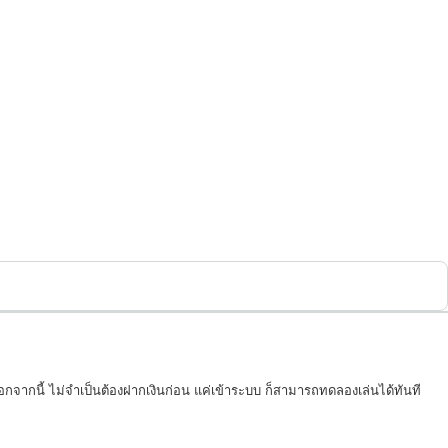
อกจากนี้ ไม่จำเป็นต้องฝากเงินก่อน แค่เข้าระบบ ก็สามารถทดลองเล่นได้ทันที