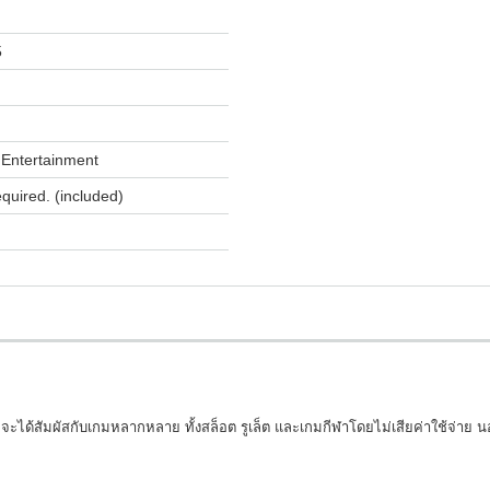
5
Entertainment
equired. (included)
จะได้สัมผัสกับเกมหลากหลาย ทั้งสล็อต รูเล็ต และเกมกีฬาโดยไม่เสียค่าใช้จ่าย น