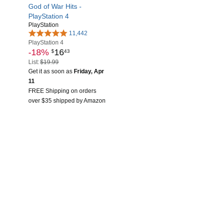
God of War Hits -
PlayStation 4
PlayStation
11,442
PlayStation 4
-18%
16
$
43
List:
$19.99
Get it as soon as
Friday, Apr
11
FREE Shipping on orders
over $35 shipped by Amazon