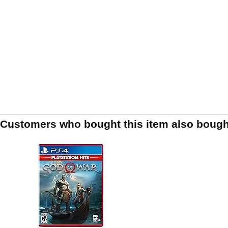
Customers who bought this item also bough