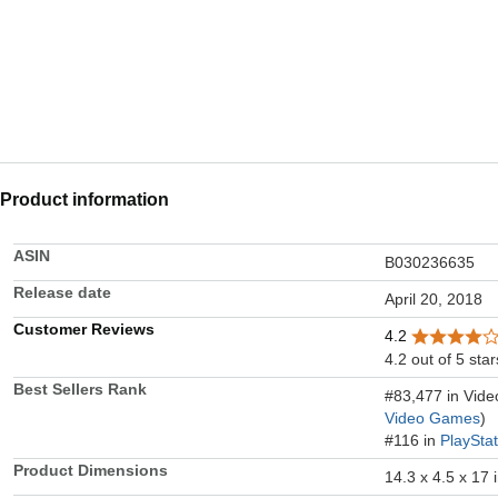
Product information
ASIN
B030236635
Release date
April 20, 2018
Customer Reviews
4.2
4.2 out of 5 star
Best Sellers Rank
#83,477 in Vid
Video Games
)
#116 in
PlaySta
Product Dimensions
14.3 x 4.5 x 17