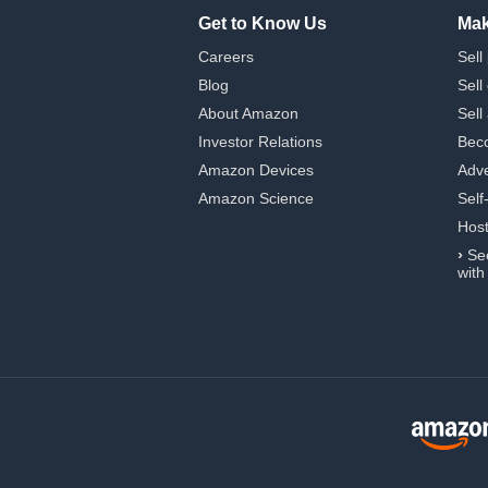
Get to Know Us
Mak
Careers
Sell
Blog
Sell
About Amazon
Sell
Investor Relations
Beco
Amazon Devices
Adve
Amazon Science
Self
Hos
›
Se
with