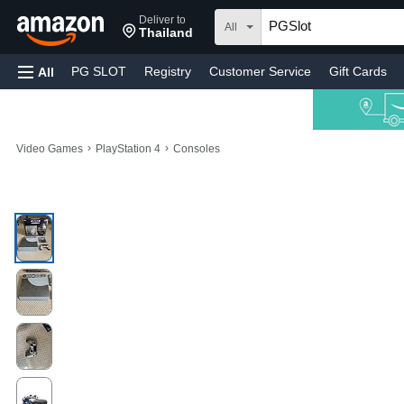
Deliver to
All
Thailand
PG SLOT
Registry
Customer Service
Gift Cards
All
›
›
Video Games
PlayStation 4
Consoles