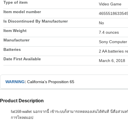
Type of item
Video Game
Item model number
465551863354
Is Discontinued By Manufacturer
No
Item Weight
7.4 ounces
Manufacturer
Sony Computer 
Batteries
2 AA batteries r
Date First Available
March 6, 2018
WARNING
:
California’s Proposition 65
Product Description
fat168-wallet นอกจากนี้ เข้าระบบก็สามารถทดลองเล่นได้ทันที นี่คือส่วน
การโหลดแอป